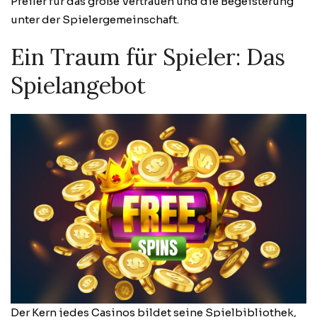
Pfeiler für das große Vertrauen und die Begeisterung
unter der Spielergemeinschaft.
Ein Traum für Spieler: Das
Spielangebot
Der Kern jedes Casinos bildet seine Spielbibliothek,