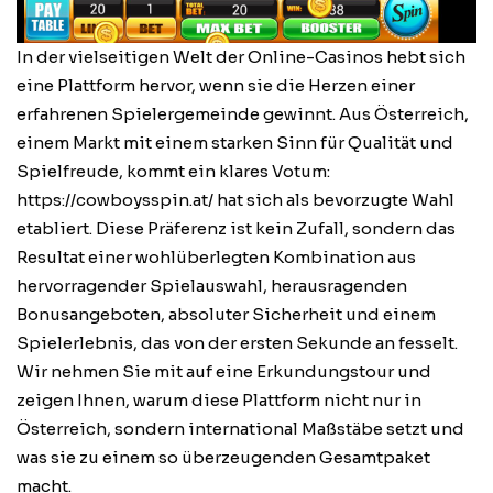
In der vielseitigen Welt der Online-Casinos hebt sich
eine Plattform hervor, wenn sie die Herzen einer
erfahrenen Spielergemeinde gewinnt. Aus Österreich,
einem Markt mit einem starken Sinn für Qualität und
Spielfreude, kommt ein klares Votum:
https://cowboysspin.at/
hat sich als bevorzugte Wahl
etabliert. Diese Präferenz ist kein Zufall, sondern das
Resultat einer wohlüberlegten Kombination aus
hervorragender Spielauswahl, herausragenden
Bonusangeboten, absoluter Sicherheit und einem
Spielerlebnis, das von der ersten Sekunde an fesselt.
Wir nehmen Sie mit auf eine Erkundungstour und
zeigen Ihnen, warum diese Plattform nicht nur in
Österreich, sondern international Maßstäbe setzt und
was sie zu einem so überzeugenden Gesamtpaket
macht.