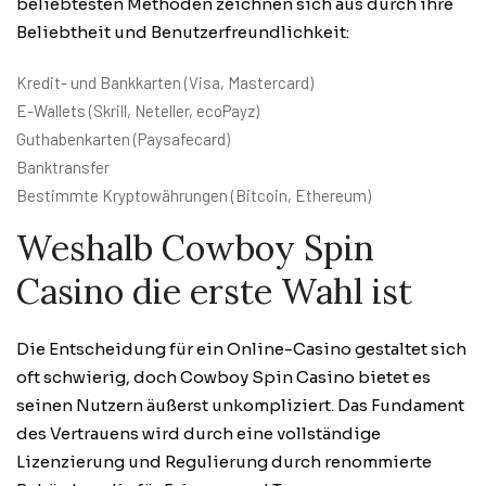
beliebtesten Methoden zeichnen sich aus durch ihre
Beliebtheit und Benutzerfreundlichkeit:
Kredit- und Bankkarten (Visa, Mastercard)
E-Wallets (Skrill, Neteller, ecoPayz)
Guthabenkarten (Paysafecard)
Banktransfer
Bestimmte Kryptowährungen (Bitcoin, Ethereum)
Weshalb Cowboy Spin
Casino die erste Wahl ist
Die Entscheidung für ein Online-Casino gestaltet sich
oft schwierig, doch Cowboy Spin Casino bietet es
seinen Nutzern äußerst unkompliziert. Das Fundament
des Vertrauens wird durch eine vollständige
Lizenzierung und Regulierung durch renommierte