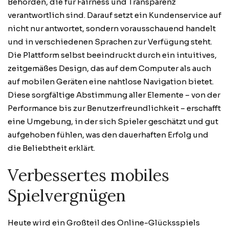
Behörden, die für Fairness und Transparenz
verantwortlich sind. Darauf setzt ein Kundenservice auf
nicht nur antwortet, sondern vorausschauend handelt
und in verschiedenen Sprachen zur Verfügung steht.
Die Plattform selbst beeindruckt durch ein intuitives,
zeitgemäßes Design, das auf dem Computer als auch
auf mobilen Geräten eine nahtlose Navigation bietet.
Diese sorgfältige Abstimmung aller Elemente – von der
Performance bis zur Benutzerfreundlichkeit – erschafft
eine Umgebung, in der sich Spieler geschätzt und gut
aufgehoben fühlen, was den dauerhaften Erfolg und
die Beliebtheit erklärt.
Verbessertes mobiles
Spielvergnügen
Heute wird ein Großteil des Online-Glücksspiels