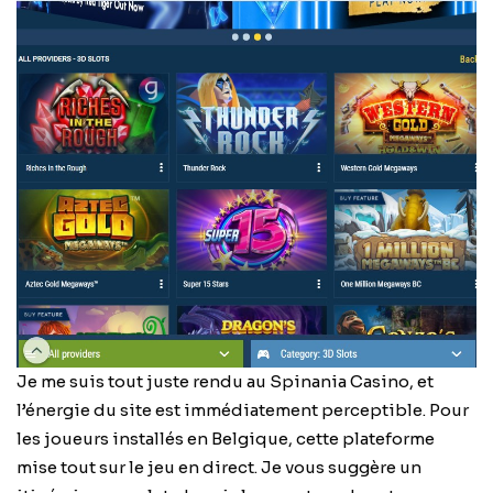
Je me suis tout juste rendu au Spinania Casino, et
l’énergie du site est immédiatement perceptible. Pour
les joueurs installés en Belgique, cette plateforme
mise tout sur le jeu en direct. Je vous suggère un