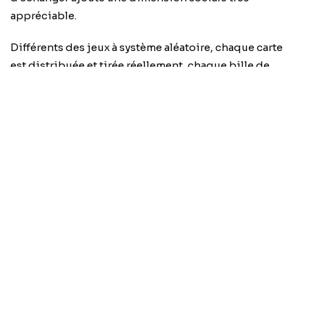
appréciable.
Différents des jeux à système aléatoire, chaque carte
est distribuée et tirée réellement, chaque bille de
roulette lancée sous vos yeux. Cela établit un sentiment
de fiabilité et une montée d’adrénaline qu’une
machine seule ne donne pas. Vous recevez l’expérience
la plus proche d’un casino physique, depuis votre
canapé.
FAQ
Est-ce que l’inscription au
Spinania Casino est gratuite ?
Oui, absolument. L’ouverture d’un compte au Spinania
Casino est sans frais. Aucun versement n’est