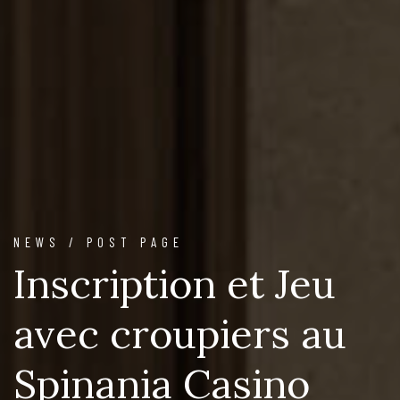
NEWS / POST PAGE
Inscription et Jeu
avec croupiers au
Spinania Casino