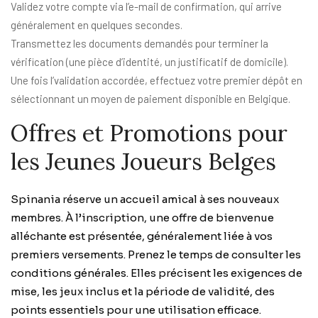
Validez votre compte via l’e-mail de confirmation, qui arrive
généralement en quelques secondes.
Transmettez les documents demandés pour terminer la
vérification (une pièce d’identité, un justificatif de domicile).
Une fois l’validation accordée, effectuez votre premier dépôt en
sélectionnant un moyen de paiement disponible en Belgique.
Offres et Promotions pour
les Jeunes Joueurs Belges
Spinania réserve un accueil amical à ses nouveaux
membres. À l’inscription, une offre de bienvenue
alléchante est présentée, généralement liée à vos
premiers versements. Prenez le temps de consulter les
conditions générales. Elles précisent les exigences de
mise, les jeux inclus et la période de validité, des
points essentiels pour une utilisation efficace.