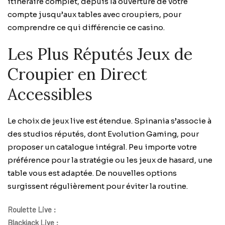
itinéraire complet, depuis la ouverture de votre
compte jusqu’aux tables avec croupiers, pour
comprendre ce qui différencie ce casino.
Les Plus Réputés Jeux de
Croupier en Direct
Accessibles
Le choix de jeux live est étendue. Spinania s’associe à
des studios réputés, dont Evolution Gaming, pour
proposer un catalogue intégral. Peu importe votre
préférence pour la stratégie ou les jeux de hasard, une
table vous est adaptée. De nouvelles options
surgissent régulièrement pour éviter la routine.
Roulette Live :
Blackjack Live :