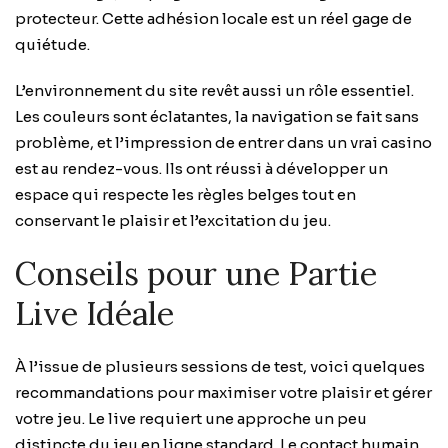
protecteur. Cette adhésion locale est un réel gage de
quiétude.
L’environnement du site revêt aussi un rôle essentiel.
Les couleurs sont éclatantes, la navigation se fait sans
problème, et l’impression de entrer dans un vrai casino
est au rendez-vous. Ils ont réussi à développer un
espace qui respecte les règles belges tout en
conservant le plaisir et l’excitation du jeu.
Conseils pour une Partie
Live Idéale
À l’issue de plusieurs sessions de test, voici quelques
recommandations pour maximiser votre plaisir et gérer
votre jeu. Le live requiert une approche un peu
distincte du jeu en ligne standard. Le contact humain