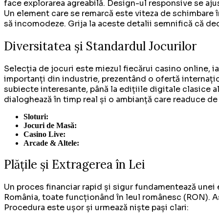
face explorarea agreabilă. Design-ul responsive se ajus
Un element care se remarcă este viteza de schimbare înt
să incomodeze. Grija la aceste detalii semnifică că ded
Diversitatea și Standardul Jocurilor
Selecția de jocuri este miezul fiecărui casino online, i
importanți din industrie, prezentând o ofertă internațio
subiecte interesante, până la edițiile digitale clasice a
dialoghează în timp real și o ambianță care readuce de u
Sloturi:
Jocuri de Masă:
Casino Live:
Arcade & Altele:
Plățile și Extragerea în Lei
Un proces financiar rapid și sigur fundamentează unei e
România, toate funcționând în leul românesc (RON). Asta
Procedura este ușor și urmează niște pași clari: