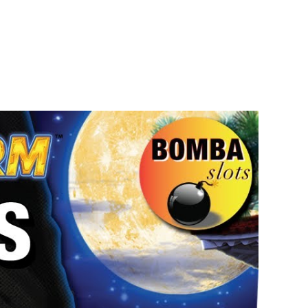
Experiences
Dining
Blog
Contact