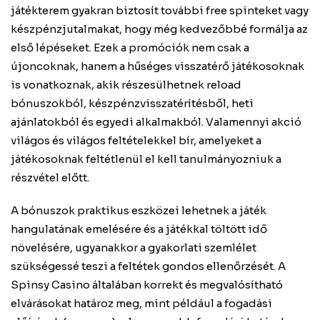
játékterem gyakran biztosít további free spinteket vagy
készpénzjutalmakat, hogy még kedvezőbbé formálja az
első lépéseket. Ezek a promóciók nem csak a
újoncoknak, hanem a hűséges visszatérő játékosoknak
is vonatkoznak, akik részesülhetnek reload
bónuszokból, készpénzvisszatérítésből, heti
ajánlatokból és egyedi alkalmakból. Valamennyi akció
világos és világos feltételekkel bír, amelyeket a
játékosoknak feltétlenül el kell tanulmányozniuk a
részvétel előtt.
A bónuszok praktikus eszközei lehetnek a játék
hangulatának emelésére és a játékkal töltött idő
növelésére, ugyanakkor a gyakorlati szemlélet
szükségessé teszi a feltétek gondos ellenőrzését. A
Spinsy Casino általában korrekt és megvalósítható
elvárásokat határoz meg, mint például a fogadási