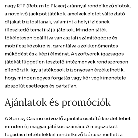
nagy RTP (Return to Player) aránnyal rendelkező slotok,
a növekvő jackpot játékok, amelyek életet változtató
díjakat biztosítanak, valamint a helyi ízlésnek
illeszkedő tematikájú játékok. Minden játék
tökéletesen beállítva van asztali számítógépre és
mobileszközökre is, garantálva a zökkenőmentes
működést és a képi élményt. A szoftverek igazságos
játékát független tesztelő intézmények rendszeresen
ellenőrzik, így a játékosok bizonyosan érzékelhetik,
hogy minden egyes forgatás vagy kör végkimenetele
abszolút esetleges és pártatlan.
Ajánlatok és promóciók
A Spinsy Casino üdvözlő ajánlata csábító kezdet lehet
minden új magyar játékos számára. A megszokott
fogadási feltételekkel rendelkező bónusz mellett a