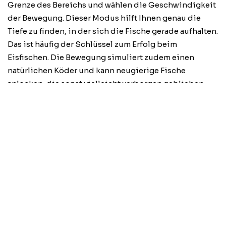
Grenze des Bereichs und wählen die Geschwindigkeit
der Bewegung. Dieser Modus hilft Ihnen genau die
Tiefe zu finden, in der sich die Fische gerade aufhalten.
Das ist häufig der Schlüssel zum Erfolg beim
Eisfischen. Die Bewegung simuliert zudem einen
natürlichen Köder und kann neugierige Fische
anlocken, die sonst vielleicht verborgen geblieben
wären.
Sprachsteuerung für
freihändiges Angeln
Bei eiskalten Temperaturen sind dicke Handschuhe
obligatorisch. Die Sprachsteuerung von Ice Fishing
Live bietet die Steuerung relevanter App-Funktionen,
ohne die Hände aus den Handschuhen holen zu
müssen. Mit einfachen Befehlen wie “Kamera nach