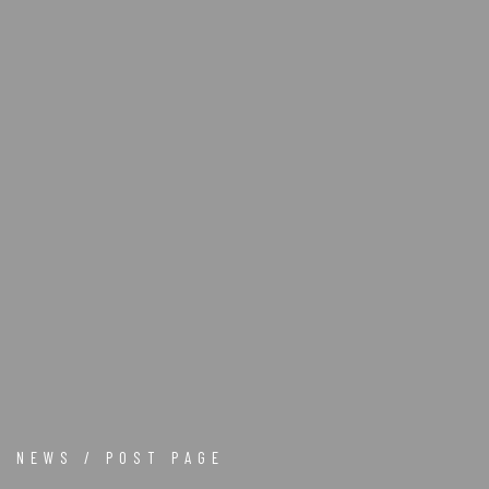
NEWS / POST PAGE