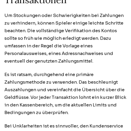
Um Stockungen oder Schwierigkeiten bei Zahlungen
zu verhindern, können Spieler einige leichte Schritte
beachten. Die vollständige Verifikation des Kontos
sollte so früh wie möglich erledigt werden. Dazu
umfassen in der Regel die Vorlage eines
Personalausweises, eines Adressnachweises und
eventuell der genutzten Zahlungsmittel.
Es ist ratsam, durchgehend eine primäre
Zahlungsmethode zu verwenden. Das beschleunigt
Auszahlungen und vereinfacht die Übersicht über die
Geldflüsse. Vor jeder Transaktion lohnt ein kurzer Blick
in den Kassenbereich, um die aktuellen Limits und
Bedingungen zu überprüfen.
Bei Unklarheiten ist es sinnvoller, den Kundenservice