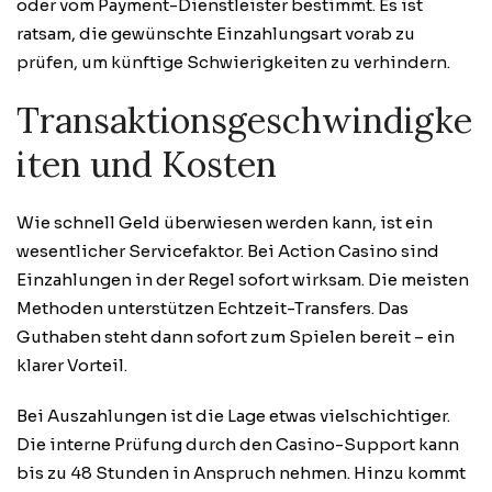
oder vom Payment-Dienstleister bestimmt. Es ist
ratsam, die gewünschte Einzahlungsart vorab zu
prüfen, um künftige Schwierigkeiten zu verhindern.
Transaktionsgeschwindigke
iten und Kosten
Wie schnell Geld überwiesen werden kann, ist ein
wesentlicher Servicefaktor. Bei Action Casino sind
Einzahlungen in der Regel sofort wirksam. Die meisten
Methoden unterstützen Echtzeit-Transfers. Das
Guthaben steht dann sofort zum Spielen bereit – ein
klarer Vorteil.
Bei Auszahlungen ist die Lage etwas vielschichtiger.
Die interne Prüfung durch den Casino-Support kann
bis zu 48 Stunden in Anspruch nehmen. Hinzu kommt