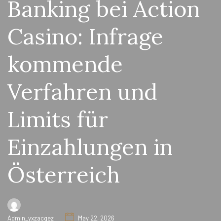
Banking bei Action
Casino: Infrage
kommende
Verfahren und
Limits für
Einzahlungen in
Österreich
Admin_yxzacqez
May 22, 2026