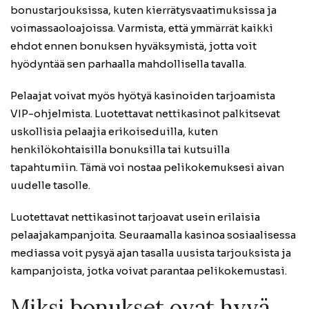
bonustarjouksissa, kuten kierrätysvaatimuksissa ja
voimassaoloajoissa. Varmista, että ymmärrät kaikki
ehdot ennen bonuksen hyväksymistä, jotta voit
hyödyntää sen parhaalla mahdollisella tavalla.
Pelaajat voivat myös hyötyä kasinoiden tarjoamista
VIP-ohjelmista. Luotettavat nettikasinot palkitsevat
uskollisia pelaajia erikoiseduilla, kuten
henkilökohtaisilla bonuksilla tai kutsuilla
tapahtumiin. Tämä voi nostaa pelikokemuksesi aivan
uudelle tasolle.
Luotettavat nettikasinot tarjoavat usein erilaisia
pelaajakampanjoita. Seuraamalla kasinoa sosiaalisessa
mediassa voit pysyä ajan tasalla uusista tarjouksista ja
kampanjoista, jotka voivat parantaa pelikokemustasi.
Miksi bonukset ovat hyvä