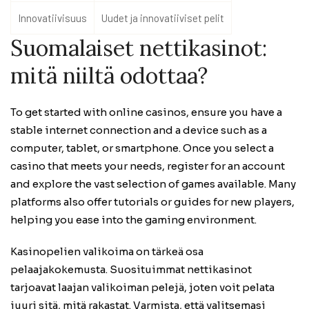
Innovatiivisuus
Uudet ja innovatiiviset pelit
Suomalaiset nettikasinot:
mitä niiltä odottaa?
To get started with online casinos, ensure you have a
stable internet connection and a device such as a
computer, tablet, or smartphone. Once you select a
casino that meets your needs, register for an account
and explore the vast selection of games available. Many
platforms also offer tutorials or guides for new players,
helping you ease into the gaming environment.
Kasinopelien valikoima on tärkeä osa
pelaajakokemusta. Suosituimmat nettikasinot
tarjoavat laajan valikoiman pelejä, joten voit pelata
juuri sitä, mitä rakastat. Varmista, että valitsemasi