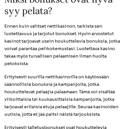
syy pelata?
Ennen kuin valitset nettikasinon, tarkista sen
luotettavuus ja tarjotut bonukset. Hyvin arvostetut
kasinot tarjoavat usein houkuttelevia bonuksia, jotka
voivat parantaa pelikokemustasi. Luotettava kasino
takaa myös turvallisen pelaamisen ilman huolta
petoksista.
Erityisesti suurilla nettikasinoilla on käytössään
säännöllisiä bonuksia ja kampanjoita, jotka
houkuttelevat pelaajia palaamaan. Tämä voi sisältää
viikoittaisia tai kuukausittaisia kampanjoita, jotka
tarjoavat erilaisia etuja pelaajille. Seuraa kasinoiden
uutisia, jotta et jää paitsi näistä tarjouksista.
Erityisesti talletusbonukset ovat houkuttelevia