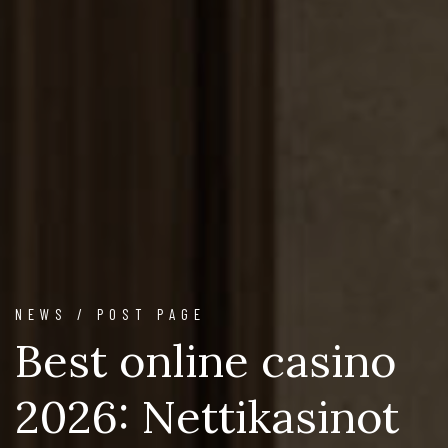
NEWS / POST PAGE
Best online casino
2026: Nettikasinot