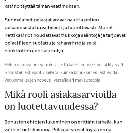
kasino täyttää tämän vaatimuksen.
Suomalaiset pelaajat voivat nauttia pelien
pelaamisesta turvallisesti ja luotettavasti. Monet
nettikasinot noudattavat tiukkoja sääntöjä ja tarjoavat
pelaajilleen suojattuja rahansiirtoja sekä
henkilötietojen käsittelyä.
Pelien saatavuus: varmista, että kaikki suosikkipelisi löytyvät.
Bonusten aktivointi: selvitä, kuinka bonukset voi aktivoida.
Verkkomaksujen nopeus: vertaile eri maksutapoja.
Mikä rooli asiakasarvioilla
on luotettavuudessa?
Bonusten ehtojen lukeminen on erittäin tärkeää, kun
valitset nettikasinoa. Pelaajat voivat löytää eroja