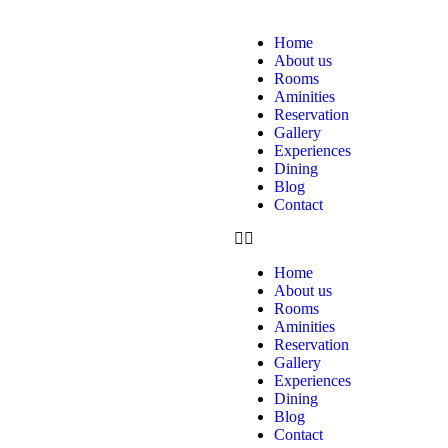
Home
About us
Rooms
Aminities
Reservation
Gallery
Experiences
Dining
Blog
Contact
Home
About us
Rooms
Aminities
Reservation
Gallery
Experiences
Dining
Blog
Contact