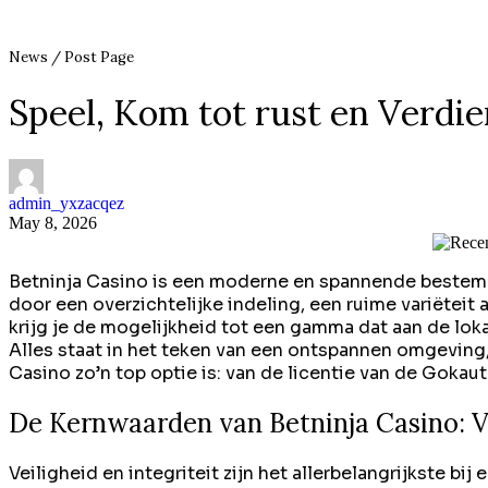
News / Post Page
Speel, Kom tot rust en Verdie
admin_yxzacqez
May 8, 2026
Betninja Casino is een moderne en spannende bestemm
door een overzichtelijke indeling, een ruime variëtei
krijg je de mogelijkheid tot een gamma dat aan de lo
Alles staat in het teken van een ontspannen omgeving, 
Casino zo’n top optie is: van de licentie van de Goka
De Kernwaarden van Betninja Casino: V
Veiligheid en integriteit zijn het allerbelangrijkste b