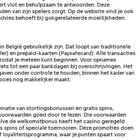
eert vlot en behulpzaam te antwoorden. Deze
n van zijn spelers zorgt. Op de website vind je ook
 advies behoeft bij gokgerelateerde moeilijkheden.
België gebruikelijk zijn. Dat loopt van traditionele
ler) en prepaid-kaarten (Paysafecard). Alle transacties
t, zodat je meteen kunt beginnen. Voor opnames
lets tot een paar bankdagen bij overschrijvingen. Het
itgaven onder controle te houden, binnen het kader van
roces nog makkelijker maakt.
inatie van stortingsbonussen en gratis spins,
e voorwaarden goed door te lezen. Die voorwaarden
halve de welkomstbonus heeft het casino geregeld
is spins of speciale toernooien. Deze promoties doen
 loyaliteitsprogramma, waar je punten spaart voor