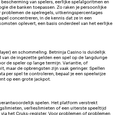
 bescherming van spelers, eerlijke spelalgoritmen en
ogie die banken toepassen. Zo raken je persoonlijke
er problemen de spelregels, uitkeringspercentages
pel concentreren, in de kennis dat ze in een
omsten oplevert, een basis onderdeel van het eerlijke
layer) en schommeling. Betninja Casino is duidelijk
 van de ingezette gelden een spel op de langdurige
 de speler op lange termijn. Variantie, of
t, maar de opbrengsten zijn vaak geringer. Spellen
ta per spel te controleren, bepaal je een speelwijze
bent op een grote jackpot.
verantwoordelijk spelen. Het platform verstrekt
slimieten, verlieslimieten of een uiterste speeltijd
g via het Cruks-register. Voor problemen of problemen