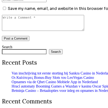
Save my name, email, and website in this browser f
Search
Search
Recent Posts
Van inschrijving tot eerste storting bij Sankra Casino in Nederl
Οι Καλύτερες Bonus-Buy Slots του LeoVegas Casino
Opnames via de Qbet Casino Mobiele App in Nederland
Hrací automaty Booming Games a Wazdan v kasinu Oscar Spi
Betninja Casino – Betaalopties voor inleg en opnames in Nede
Recent Comments