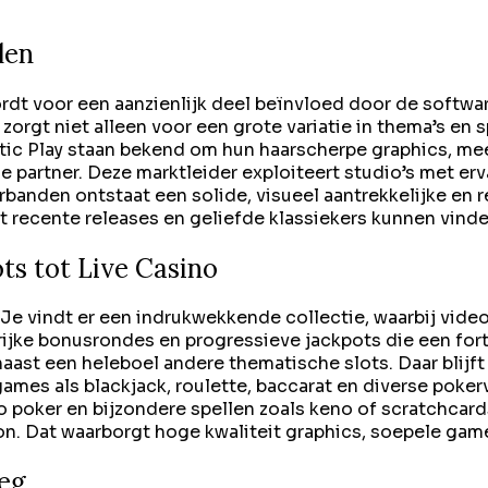
len
ordt voor een aanzienlijk deel beïnvloed door de softwar
 zorgt niet alleen voor een grote variatie in thema’s en 
matic Play staan bekend om hun haarscherpe graphics, 
le partner. Deze marktleider exploiteert studio’s met e
banden ontstaat een solide, visueel aantrekkelijke e
 recente releases en geliefde klassiekers kunnen vinde
ts tot Live Casino
 Je vindt er een indrukwekkende collectie, waarbij video
jke bonusrondes en progressieve jackpots die een fortu
 naast een heleboel andere thematische slots. Daar blijft
mes als blackjack, roulette, baccarat en diverse pokerva
video poker en bijzondere spellen zoals keno of scratch
ion. Dat waarborgt hoge kwaliteit graphics, soepele ga
eg