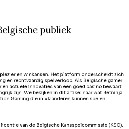
Belgische publiek
lezier en winkansen. Het platform onderscheidt zich
ing en rechtvaardig spelverloop. Als Belgische gamer
r en actuele innovaties van een goed casino bewaart.
jk zijn. We bekijken in dit artikel naar wat Betninja
ution Gaming die in Vlaanderen kunnen spelen.
een licentie van de Belgische Kansspelcommissie (KSC).