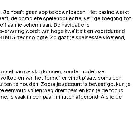
g. Je hoeft geen app te downloaden. Het casino werkt
eeft: de complete spelencollectie, veilige toegang tot
lf aan je scherm aan. De navigatie is
ino-ervaring wordt van hoge kwaliteit en voortdurend
 HTML5-technologie. Zo gaat je spelsessie vloeiend,
n snel aan de slag kunnen, zonder nodeloze
t voltooien van het formulier vindt plaats soms een
buiten te houden. Zodra je account is bevestigd, kun je
e eenvoud vallen weg drempels en kan je de focus
ame, is vaak in een paar minuten afgerond. Als je de