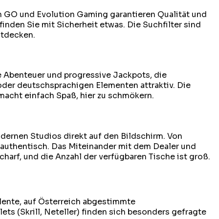
’n GO und Evolution Gaming garantieren Qualität und
inden Sie mit Sicherheit etwas. Die Suchfilter sind
ntdecken.
he Abenteuer und progressive Jackpots, die
oder deutschsprachigen Elementen attraktiv. Die
s macht einfach Spaß, hier zu schmökern.
dernen Studios direkt auf den Bildschirm. Von
 authentisch. Das Miteinander mit dem Dealer und
charf, und die Anzahl der verfügbaren Tische ist groß.
llente, auf Österreich abgestimmte
s (Skrill, Neteller) finden sich besonders gefragte