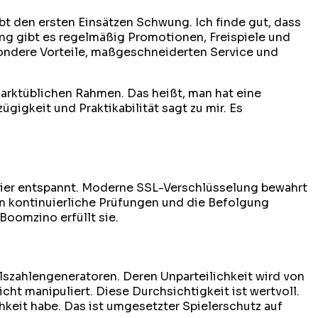
t den ersten Einsätzen Schwung. Ich finde gut, dass
ng gibt es regelmäßig Promotionen, Freispiele und
ondere Vorteile, maßgeschneiderten Service und
arktüblichen Rahmen. Das heißt, man hat eine
igkeit und Praktikabilität sagt zu mir. Es
 hier entspannt. Moderne SSL-Verschlüsselung bewahrt
m kontinuierliche Prüfungen und die Befolgung
 Boomzino erfüllt sie.
llszahlengeneratoren. Deren Unparteilichkeit wird von
cht manipuliert. Diese Durchsichtigkeit ist wertvoll.
hkeit habe. Das ist umgesetzter Spielerschutz auf