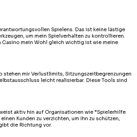
erantwortungsvollen Spielens. Das ist keine lästige
erkzeugen, um mein Spielverhalten zu kontrollieren.
m Casino mein Wohl gleich wichtig ist wie meine
so stehen mir Verlustlimits, Sitzungszeitbegrenzungen
elbstausschluss leicht realisierbar. Diese Tools sind
ist aktiv hin auf Organisationen wie “Spielerhilfe
f einen Kunden zu verzichten, um ihn zu schützen,
ibt die Richtung vor.