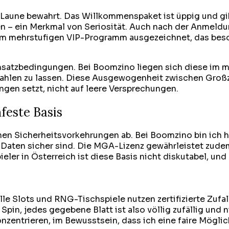
Laune bewahrt. Das Willkommenspaket ist üppig und gib
n – ein Merkmal von Seriosität. Auch nach der Anmeldu
inem mehrstufigen VIP-Programm ausgezeichnet, das bes
msatzbedingungen. Bei Boomzino liegen sich diese im m
ahlen zu lassen. Diese Ausgewogenheit zwischen Großzüg
ngen setzt, nicht auf leere Versprechungen.
feste Basis
einen Sicherheitsvorkehrungen ab. Bei Boomzino bin ich
 Daten sicher sind. Die MGA-Lizenz gewährleistet zude
ieler in Österreich ist diese Basis nicht diskutabel, und
lle Slots und RNG-Tischspiele nutzen zertifizierte Zufa
in, jedes gegebene Blatt ist also völlig zufällig und ni
zentrieren, im Bewusstsein, dass ich eine faire Möglic