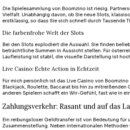
Die Spielesammlung von Boomzino ist riesig. Partners
Vielfalt. Unabhängig davon, ob Sie neue Slots, klassis
erstklassig, so dass Sie sich schnell durch Tausende T
Die farbenfrohe Welt der Slots
Bei den Slots explodiert die Auswahl. Sie finden beli
beträchtliche Summen in Aussicht stellen. Für österre
Laufleistung ist stabil, die visuelle Darstellung ist 
Live Casino: Echte Action in Echtzeit
Für mich persönlich ist das Live Casino von Boomzino 
Blackjack, Roulette, Baccarat bis hin zu mitreißende
anderen Spielern schafft ein Wir-Gefühl, fast wie in e
Zahlungsverkehr: Rasant und auf das L
Ein reibungsloser Geldtransfer ist von Bedeutung für
Zusammenstellung. Neben internationalen Methoden wie