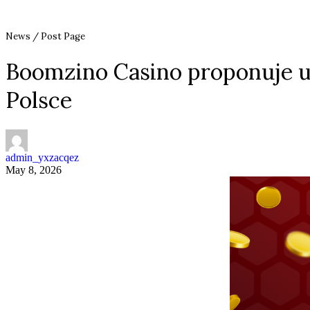
News / Post Page
Boomzino Casino proponuje u
Polsce
admin_yxzacqez
May 8, 2026