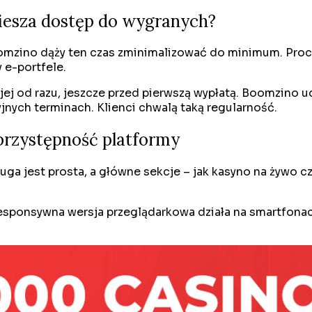
piesza dostęp do wygranych?
oomzino dąży ten czas zminimalizować do minimum. Proc
 e-portfele.
jej od razu, jeszcze przed pierwszą wypłatą. Boomzino 
nych terminach. Klienci chwalą taką regularność.
przystępność platformy
ługa jest prosta, a główne sekcje – jak kasyno na żywo c
sponsywna wersja przeglądarkowa działa na smartfonach