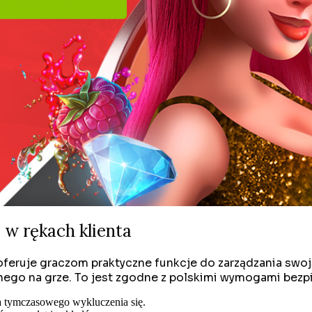
 w rękach klienta
feruje graczom praktyczne funkcje do zarządzania swo
conego na grze. To jest zgodne z polskimi wymogami bez
a tymczasowego wykluczenia się.