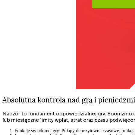
Absolutna kontrola nad grą i pieniedzmi
Nadzór to fundament odpowiedzialnej gry. Boomzino o
lub miesięczne limity wpłat, strat oraz czasu poświę
Funkcje świadomej gry: Pułapy depozytowe i czasowe, funkcj