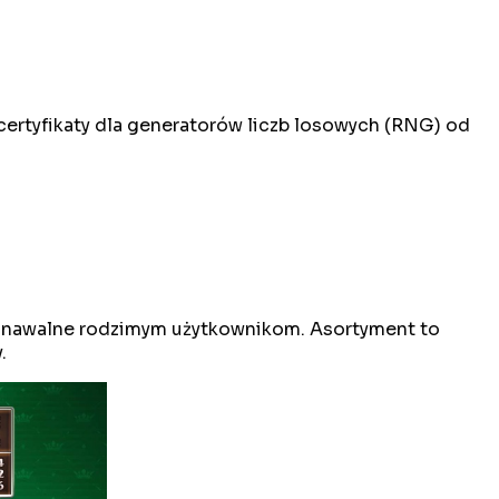
certyfikaty dla generatorów liczb losowych (RNG) od
oznawalne rodzimym użytkownikom. Asortyment to
.