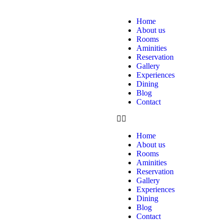
Home
About us
Rooms
Aminities
Reservation
Gallery
Experiences
Dining
Blog
Contact
Home
About us
Rooms
Aminities
Reservation
Gallery
Experiences
Dining
Blog
Contact