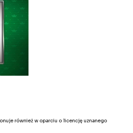
jonuje również w oparciu o licencję uznanego