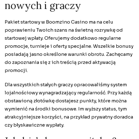
nowych i graczy
Pakiet startowy w Boomzino Casino ma na celu
poprawieniu Twoich szans na świetną rozrywkę od
startowej wpłaty. Oferujemy dodatkowo regularne
promocje, turnieje i oferty specjalne. Wszelkie bonusy
posiadają jasno określone warunki obrotu. Zachęcamy
do zapoznania się z ich treścią przed aktywacją
promocji.
Dla wszystkich stałych graczy opracowaliśmy system
lojalnościowy wynagradzający regularność. Przy każdą
obstawioną złotówkę dostajesz punkty, które można
wymienić na środki bonusowe. Im wyższy status, tym
atrakcyjniejsze korzyści, na przykład prywatny doradca
czy błyskawiczne wypłaty.