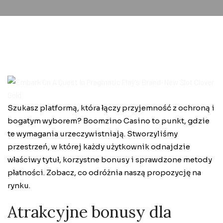
Szukasz platformą, która łączy przyjemność z ochroną i
bogatym wyborem? Boomzino Casino to punkt, gdzie
te wymagania urzeczywistniają. Stworzyliśmy
przestrzeń, w której każdy użytkownik odnajdzie
właściwy tytuł, korzystne bonusy i sprawdzone metody
płatności. Zobacz, co odróżnia naszą propozycję na
rynku.
Atrakcyjne bonusy dla