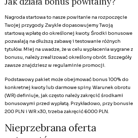
Jak działa bonus powitalny?
Nagroda startowa to nasze powitanie na rozpoczęcie
Twojej przygody. Zwykle dopasowujemy Twoją
startową wpłatę do określonej kwoty. Środki bonusowe
pozwalają na dłuższą zabawę i testowanie różnych
tytułów. Miej na uwadze, że w celu wypłacenia wygrane z
bonusu, należy zrealizować określony obrót. Szczegóły
zawsze znajdziesz w regulaminie promocji.
Podstawowy pakiet może obejmować bonus 100% do
konkretnej kwoty lub darmowe spiny. Warunek obrotu
(WR) definiuje, jak często należy zakręcić środkami
bonusowymi przed wypłatą. Przykładowo, przy bonusie
200 PLN i WR x30, trzeba zakręcić 6000 PLN.
Nieprzebrana oferta