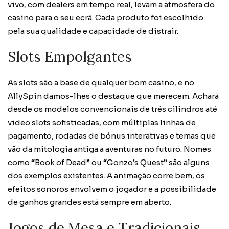
vivo, com dealers em tempo real, levam a atmosfera do
casino para o seu ecrã. Cada produto foi escolhido
pela sua qualidade e capacidade de distrair.
Slots Empolgantes
As slots são a base de qualquer bom casino, e no
AllySpin damos-lhes o destaque que merecem. Achará
desde os modelos convencionais de três cilindros até
video slots sofisticadas, com múltiplas linhas de
pagamento, rodadas de bónus interativas e temas que
vão da mitologia antiga a aventuras no futuro. Nomes
como “Book of Dead” ou “Gonzo’s Quest” são alguns
dos exemplos existentes. A animação corre bem, os
efeitos sonoros envolvem o jogador e a possibilidade
de ganhos grandes está sempre em aberto.
Jogos de Mesa e Tradicionais