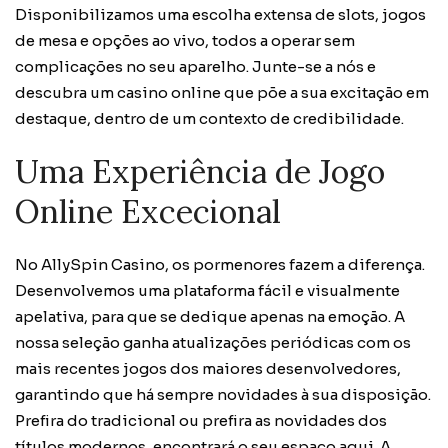
Disponibilizamos uma escolha extensa de slots, jogos
de mesa e opções ao vivo, todos a operar sem
complicações no seu aparelho. Junte-se a nós e
descubra um casino online que põe a sua excitação em
destaque, dentro de um contexto de credibilidade.
Uma Experiência de Jogo
Online Excecional
No AllySpin Casino, os pormenores fazem a diferença.
Desenvolvemos uma plataforma fácil e visualmente
apelativa, para que se dedique apenas na emoção. A
nossa seleção ganha atualizações periódicas com os
mais recentes jogos dos maiores desenvolvedores,
garantindo que há sempre novidades à sua disposição.
Prefira do tradicional ou prefira as novidades dos
títulos modernos, encontrará o seu espaço aqui. A