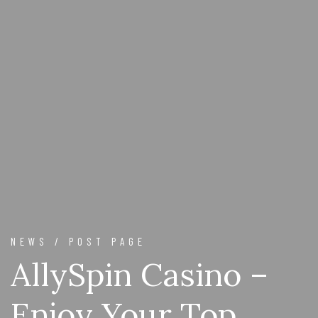
NEWS / POST PAGE
AllySpin Casino –
Enjoy Your Top