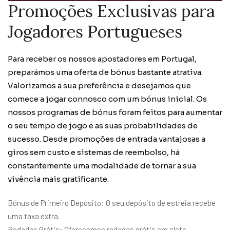
Promoções Exclusivas para
Jogadores Portugueses
Para receber os nossos apostadores em Portugal,
preparámos uma oferta de bónus bastante atrativa.
Valorizamos a sua preferência e desejamos que
comece a jogar connosco com um bónus inicial. Os
nossos programas de bónus foram feitos para aumentar
o seu tempo de jogo e as suas probabilidades de
sucesso. Desde promoções de entrada vantajosas a
giros sem custo e sistemas de reembolso, há
constantemente uma modalidade de tornar a sua
vivência mais gratificante.
Bónus de Primeiro Depósito: O seu depósito de estreia recebe
uma taxa extra.
Rodadas Grátis: Oferecemos rodadas grátis em slots