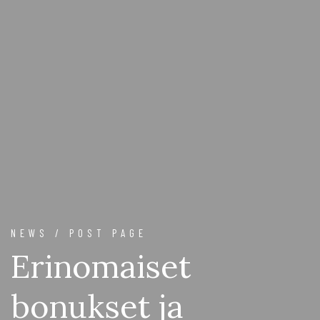
NEWS / POST PAGE
Erinomaiset
bonukset ja