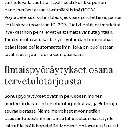
vaihtelevalla vauhtia. Tavallisesti kolikkopelien
panokset lasketaan täysimääräisinä (100%).
Pöytäpeleissä, kuten blackjackissa ja rulettissa, panos
voi laskea ainoastaan 10-20%. Tietyt pelit, esimerkiksi
live-kasinon pelit, eivät välttämättä vaikuta yhtään.
Tämä suuntaa asiakasta hyödyntämään bonusrahaa
pääasiassa peliautomaatteihin, joka on puolestaan
tavallisesti juuri bonuksen päämäärä.
Ilmaispyöräytykset osana
tervetulotarjousta
Bonuspyöräytykset ovatkin perusosan monen
modernin kasinon tervetulotarjouksissa, ja Betninja
seuraa perässä. Nämä kierrokset myönnetään
pääsääntöisesti ilman omaa talletustasi määrätyille
valituille kolikkopeleille. Monesti on kyse uusista tai