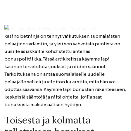
kasino betninja
on tehnyt vaikutuksen suomalaisten
pelaajien sydämiin, ja yksi sen vahvoista puolista on
uusille asiakkaille kohdistettu antelias
bonuspolitiikka. Tässä artikkelissa käymme läpi
kasinon tervetulotarjoukset ja niiden säännöt.
Tarkoituksena on antaa suomalaiselle uudelle
pelaajalle selkeä ja vilpitön kuva siitä, mitä hän voi
odottaa saavansa. Käymme läpi bonusten rakenteeseen,
keskeisiä sääntöjä ja niitä ohjeita, joilla saat
bonuksista maksimaalisen hyödyn.
Toisesta ja kolmatta