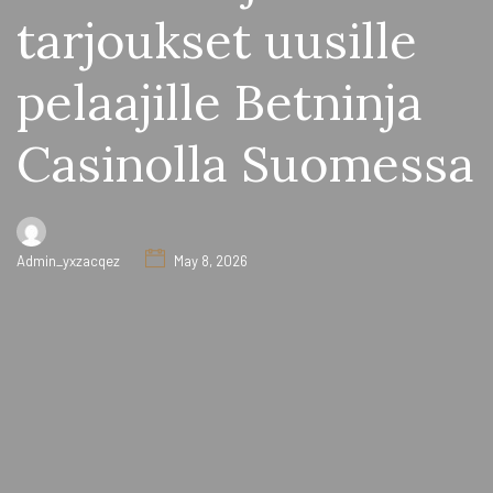
tarjoukset uusille
pelaajille Betninja
Casinolla Suomessa
Admin_yxzacqez
May 8, 2026