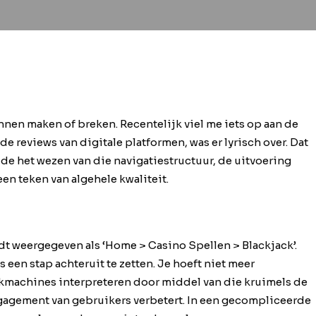
unnen maken of breken. Recentelijk viel me iets op aan de
 reviews van digitale platformen, was er lyrisch over. Dat
de het wezen van die navigatiestructuur, de uitvoering
een teken van algehele kwaliteit.
rdt weergegeven als ‘Home > Casino Spellen > Blackjack’.
een stap achteruit te zetten. Je hoeft niet meer
ekmachines interpreteren door middel van die kruimels de
engagement van gebruikers verbetert. In een gecompliceerde