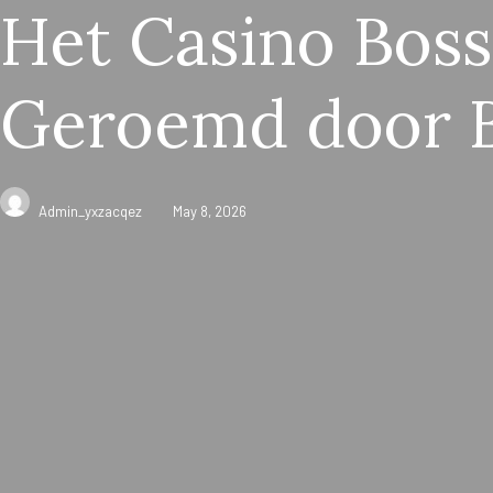
Het Casino Bos
Geroemd door B
Admin_yxzacqez
May 8, 2026