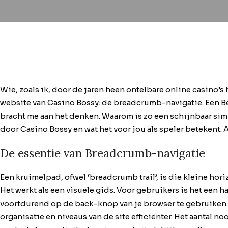
Wie, zoals ik, door de jaren heen ontelbare online casino’s
website van Casino Bossy: de breadcrumb-navigatie. Een Bel
bracht me aan het denken. Waarom is zo een schijnbaar simp
door Casino Bossy en wat het voor jou als speler betekent. Al
De essentie van Breadcrumb-navigatie
Een kruimelpad, ofwel ‘breadcrumb trail’, is die kleine hor
Het werkt als een visuele gids. Voor gebruikers is het een 
voortdurend op de back-knop van je browser te gebruiken.
organisatie en niveaus van de site efficiënter. Het aantal