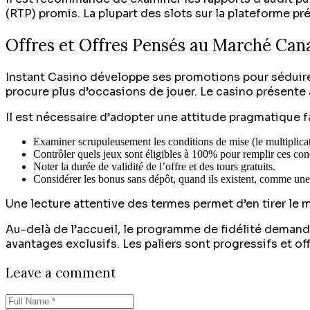
(RTP) promis. La plupart des slots sur la plateforme 
Offres et Offres Pensés au Marché Can
Instant Casino développe ses promotions pour séduire 
procure plus d’occasions de jouer. Le casino présente 
Il est nécessaire d’adopter une attitude pragmatique 
Examiner scrupuleusement les conditions de mise (le multiplica
Contrôler quels jeux sont éligibles à 100% pour remplir ces con
Noter la durée de validité de l’offre et des tours gratuits.
Considérer les bonus sans dépôt, quand ils existent, comme une 
Une lecture attentive des termes permet d’en tirer le me
Au-delà de l’accueil, le programme de fidélité demande
avantages exclusifs. Les paliers sont progressifs et o
Leave a comment