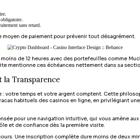
ire.
obligatoire.
aitement sans retard.
otre moyen de paiement pour prévenir tout désagrément.
e moins de 12 heures avec des portefeuilles comme Much
e site mentionne ces échéances nettement dans sa section
t la Transparence
ple : votre temps et votre argent comptent. Cette philo
s tracas habituels des casinos en ligne, en privilégiant u
pensée pour une navigation intuitive, qui vous amène aux
le et de confiance dès la première visite.
arcours. Une inscription complète dure moins de deux mi