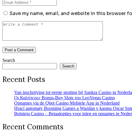
Save my name, email, and website in this browser f
Search
Search
Recent Posts
Van inschrijving tot eerste storting bij Sankra Casino in Nederl
Οι Καλύτερες Bonus-Buy Slots του LeoVegas Casino
Opnames via de Qbet Casino Mobiele App in Nederland
Hrací automaty Booming Games a Wazdan v kasinu Oscar Spi
Betninja Casino – Betaalopties voor inleg en opnames in Nede
Recent Comments