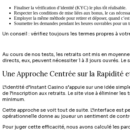
Finaliser la vérification d’identité (KYC) le plus tôt réalisable.
Respecter les conditions de mise liées aux bonus, le cas nécessa
Employer la même méthode pour retirer et déposer, quand c’est 
Soumettre les demandes pendant les heures ouvrables pour un tr
Un conseil : vérifiez toujours les termes propres à v
Au cours de nos tests, les retraits ont mis en moyenn
directs, eux, peuvent nécessiter 1 à 3 jours ouvrés. L
Une Approche Centrée sur la Rapidité e
L’identité d’Instant Casino s’appuie sur une idée sim
de l’inscription aux retraits. Le site vise à éliminer le
minimum.
Cette approche se voit tout de suite. L’interface est 
opérationnelle donne au joueur un sentiment de contrô
Pour juger cette efficacité, nous avons calculé les p