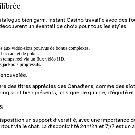
ilibrée
talogue bien garni. Instant Casino travaille avec des fou
découvrent un éventail de choix pour tous les styles.
ues aux vidéo-slots pourvus de bonus complexes.
e baccara et de poker.
n temps réel via un flux vidéo HD.
s jackpots progressifs.
 renouvelée.
ère des titres appréciés des Canadiens, comme des slot
g sont bien présents, un signe de qualité, d’équité e
s
isposition un support diversifié, avec une importance do
out via le chat. La disponibilité 24h/24 et 7j/7 est un 