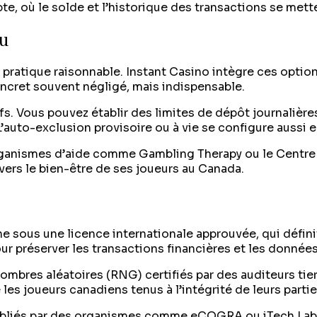
, où le solde et l’historique des transactions se metten
eu
 pratique raisonnable. Instant Casino intègre ces optio
oncret souvent négligé, mais indispensable.
s. Vous pouvez établir des limites de dépôt journalière
’auto-exclusion provisoire ou à vie se configure aussi e
rganismes d’aide comme Gambling Therapy ou le Centre
rs le bien-être de ses joueurs au Canada.
nne sous une licence internationale approuvée, qui défin
ur préserver les transactions financières et les donnée
nombres aléatoires (RNG) certifiés par des auditeurs ti
es joueurs canadiens tenus à l’intégrité de leurs partie
ubliés par des organismes comme eCOGRA ou iTech Labs.