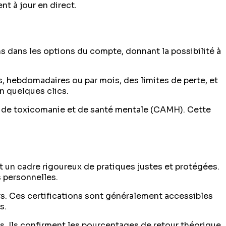
t à jour en direct.
ns dans les options du compte, donnant la possibilité à
s, hebdomadaires ou par mois, des limites de perte, et
n quelques clics.
 de toxicomanie et de santé mentale (CAMH). Cette
it un cadre rigoureux de pratiques justes et protégées.
s personnelles.
ers. Ces certifications sont généralement accessibles
s.
 Ils confirment les pourcentages de retour théorique