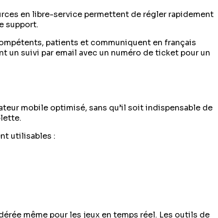
urces en libre-service permettent de régler rapidement
e support.
 compétents, patients et communiquent en français
t un suivi par email avec un numéro de ticket pour un
ateur mobile optimisé, sans qu’il soit indispensable de
lette.
t utilisables :
érée même pour les jeux en temps réel. Les outils de