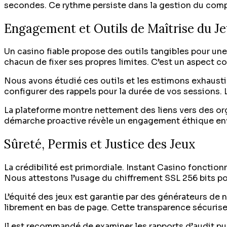
secondes. Ce rythme persiste dans la gestion du compte
Engagement et Outils de Maîtrise du J
Un casino fiable propose des outils tangibles pour une
chacun de fixer ses propres limites. C’est un aspect c
Nous avons étudié ces outils et les estimons exhaustif
configurer des rappels pour la durée de vos sessions. L
La plateforme montre nettement des liens vers des o
démarche proactive révèle un engagement éthique enve
Sûreté, Permis et Justice des Jeux
La crédibilité est primordiale. Instant Casino fonctio
Nous attestons l’usage du chiffrement SSL 256 bits po
L’équité des jeux est garantie par des générateurs de 
librement en bas de page. Cette transparence sécurise l
Il est recommandé de examiner les rapports d’audit p