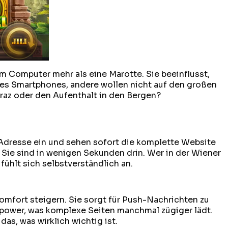
 Computer mehr als eine Marotte. Sie beeinflusst,
hres Smartphones, andere wollen nicht auf den großen
Graz oder den Aufenthalt in den Bergen?
 Adresse ein und sehen sofort die komplette Website
 Sie sind in wenigen Sekunden drin. Wer in der Wiener
fühlt sich selbstverständlich an.
Komfort steigern. Sie sorgt für Push-Nachrichten zu
npower, was komplexe Seiten manchmal zügiger lädt.
das, was wirklich wichtig ist.