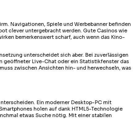
hirm. Navigationen, Spiele und Werbebanner befinden
bot clever untergebracht werden. Gute Casinos wie
n wirken bemerkenswert scharf, auch wenn das Kino-
msetzung unterscheidet sich aber. Bei zuverlässigen
n geöffneter Live-Chat oder ein Statistikfenster das
n muss zwischen Ansichten hin- und herwechseln, was
ch unterscheiden. Ein moderner Desktop-PC mit
le Smartphones holen auf dank HTML5-Technologie
manchmal etwas Suche nötig. Mit einer stabilen