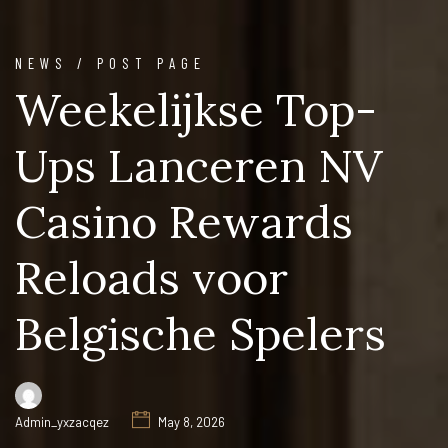
NEWS / POST PAGE
Weekelijkse Top-
Ups Lanceren NV
Casino Rewards
Reloads voor
Belgische Spelers
Admin_yxzacqez
May 8, 2026