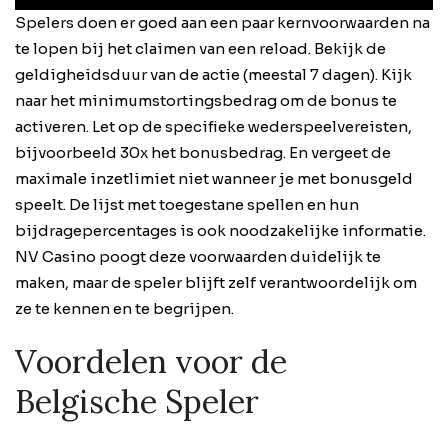
Spelers doen er goed aan een paar kernvoorwaarden na
te lopen bij het claimen van een reload. Bekijk de
geldigheidsduur van de actie (meestal 7 dagen). Kijk
naar het minimumstortingsbedrag om de bonus te
activeren. Let op de specifieke wederspeelvereisten,
bijvoorbeeld 30x het bonusbedrag. En vergeet de
maximale inzetlimiet niet wanneer je met bonusgeld
speelt. De lijst met toegestane spellen en hun
bijdragepercentages is ook noodzakelijke informatie.
NV Casino poogt deze voorwaarden duidelijk te
maken, maar de speler blijft zelf verantwoordelijk om
ze te kennen en te begrijpen.
Voordelen voor de
Belgische Speler