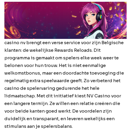
casino nv
brengt een verse service voor zijn Belgische
klanten: de wekelijkse Rewards Reloads. Dit
programma is gemaakt om spelers elke week weer te
belonen voor hun trouw. Het is niet eenmalige
welkomstbonus, maar een doordachte toevoeging die
regelmatig extra speelwaarde geeft. Zo verbeterd het
casino de spelervaring gedurende het hele
lidmaatschap. Met dit initiatief kiest NV Casino voor
een langere termijn. Ze willen een relatie creëren die
voor beide kanten goed werkt. De voordelen zijn
duidelijk en transparant, en leveren wekelijks een
stimulans aan je spelersbalans.