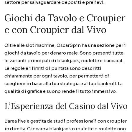
settore per salvaguardare depositi e prelievi.
Giochi da Tavolo e Croupier
e con Croupier dal Vivo
Oltre alle slot machine, OscarSpin ha una sezione per i
giochi da tavolo per denaro reale. Sono presenti tutte
le varianti principali di blackjack, roulette e baccarat.
Le regole e i limiti di puntata sono descritti
chiaramente per ogni tavolo, per permetterti di
scegliere in base alla tua strategia e al tuo bankroll. La
qualità di grafica e suono rende il tutto immersivo.
L’Esperienza del Casino dal Vivo
L’area live è gestita da studi professionali con croupier
in diretta. Giocare a blackjack o roulette o roulette con