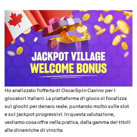
Ho analizzato l’offerta di OscarSpin Casino per i
giocatori italiani. La piattaforma di gioco si focalizza
sui giochi per denaro reale, puntando molto sulle slot
e sui jackpot progressivi. In questa valutazione,
vediamo cosa offre nella pratica, dalla gamma dei titoli
alle dinamiche di vincita.