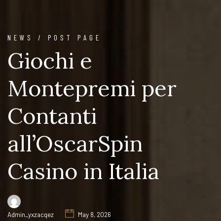
NEWS / POST PAGE
Giochi e
Montepremi per
Contanti
all’OscarSpin
Casino in Italia
Admin_yxzacqez
May 8, 2026