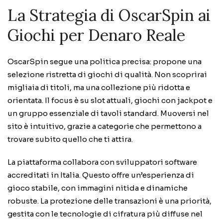
La Strategia di OscarSpin ai
Giochi per Denaro Reale
OscarSpin segue una politica precisa: propone una
selezione ristretta di giochi di qualità. Non scoprirai
migliaia di titoli, ma una collezione più ridotta e
orientata. Il focus è su slot attuali, giochi con jackpot e
un gruppo essenziale di tavoli standard. Muoversi nel
sito è intuitivo, grazie a categorie che permettono a
trovare subito quello che ti attira.
La piattaforma collabora con sviluppatori software
accreditati in Italia. Questo offre un’esperienza di
gioco stabile, con immagini nitida e dinamiche
robuste. La protezione delle transazioni è una priorità,
gestita con le tecnologie di cifratura più diffuse nel