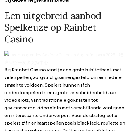
bij deze energieke aanbieder.
Een uitgebreid aanbod
Spelkeuze op Rainbet
Casino
Bij Rainbet Casino vind je een grote bibliotheek met
vele spellen, zorgvuldig samengesteld om aan iedere
smaak te voldoen. Spelers kunnen zich
onderdompelen in een grote verscheidenheid aan
video slots, van traditionele gokkasten tot
geavanceerde video slots met verschillende winlijnen
en interessante onderwerpen. Voor de strategische
spelers zijn er kaartspellen zoals blackjack, roulette en
baccarat in vele varianten. De live casino-afdeling