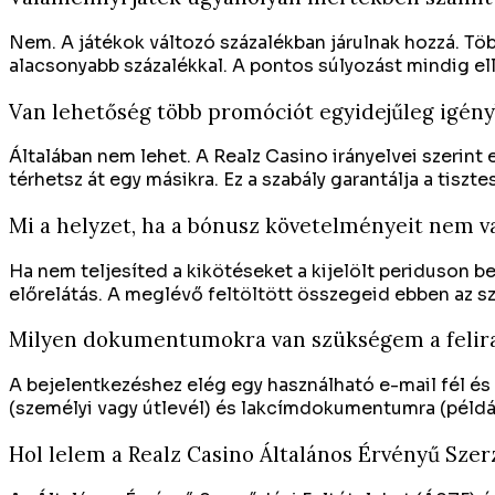
Nem. A játékok változó százalékban járulnak hozzá. Több
alacsonyabb százalékkal. A pontos súlyozást mindig el
Van lehetőség több promóciót egyidejűleg igény
Általában nem lehet. A Realz Casino irányelvei szerint
térhetsz át egy másikra. Ez a szabály garantálja a tiszt
Mi a helyzet, ha a bónusz követelményeit nem va
Ha nem teljesíted a kikötéseket a kijelölt periduson 
előrelátás. A meglévő feltöltött összegeid ebben az szi
Milyen dokumentumokra van szükségem a felir
A bejelentkezéshez elég egy használható e-mail fél 
(személyi vagy útlevél) és lakcímdokumentumra (példáu
Hol lelem a Realz Casino Általános Érvényű Szer