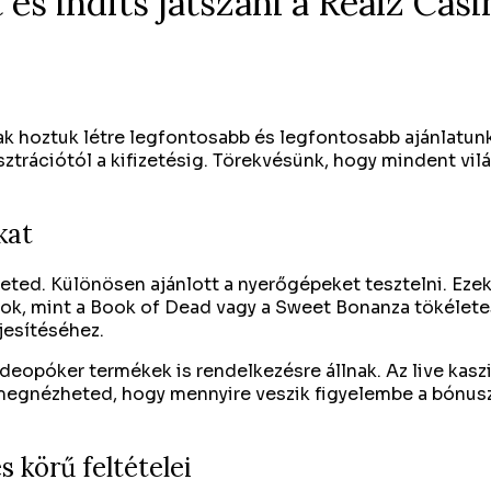
 és indíts játszani a Realz C
k hoztuk létre legfontosabb és legfontosabb ajánlatunka
ztrációtól a kifizetésig. Törekvésünk, hogy mindent vil
kat
ed. Különösen ajánlott a nyerőgépeket tesztelni. Ezek á
tok, mint a Book of Dead vagy a Sweet Bonanza tökélete
jesítéséhez.
 videopóker termékek is rendelkezésre állnak. Az live kas
n megnézheted, hogy mennyire veszik figyelembe a bónus
s körű feltételei