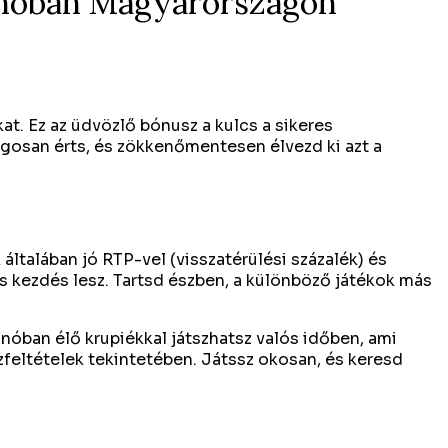
asinóban Magyarországon
t. Ez az üdvözlő bónusz a kulcs a sikeres
ágosan érts, és zökkenőmentesen élvezd ki azt a
ltalában jó RTP-vel (visszatérülési százalék) és
s kezdés lesz. Tartsd észben, a különböző játékok más
zinóban élő krupiékkal játszhatsz valós időben, ami
zfeltételek tekintetében. Játssz okosan, és keresd