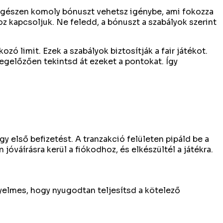
 egészen komoly bónuszt vehetsz igénybe, ami fokozza
z kapcsoljuk. Ne feledd, a bónuszt a szabályok szerint
ó limit. Ezek a szabályok biztosítják a fair játékot.
egelőzően tekintsd át ezeket a pontokat. Így
gy első befizetést. A tranzakció felületen pipáld be a
váírásra kerül a fiókodhoz, és elkészültél a játékra.
ényelmes, hogy nyugodtan teljesítsd a kötelező