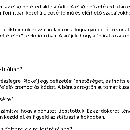
 az első betéted aktiválódik. A első befizetésed után
r forintban kezeljük, egyértelmű és elérhető szabályokho
játéktípusok hozzájárulása és a legnagyobb tétre vonatkoz
tételek” szekciónkban. Ajánljuk, hogy a feliratkozás m
asinóban?
észlegre. Pickelj egy befizetési lehetőséget, és indíts e
elelő promóciós kódot. A bónusz rögtön automatikusan jó
ésére?
l számítva, hogy a bónuszt kiosztottuk. Ez az időkeret k
 kezdd el, és figyeld az státuszt a fiókodban.
 feltételek teljesítéséhez?