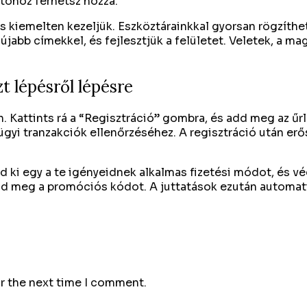
tóhoz férhetsz hozzá.
 kiemelten kezeljük. Eszköztárainkkal gyorsan rögzíthet
gújabb címekkel, és fejlesztjük a felületet. Veletek, a m
t lépésről lépésre
n. Kattints rá a “Regisztráció” gombra, és add meg az űr
yi tranzakciók ellenőrzéséhez. A regisztráció után erő
d ki egy a te igényeidnek alkalmas fizetési módot, és vé
dd meg a promóciós kódot. A juttatások ezután automati
or the next time I comment.