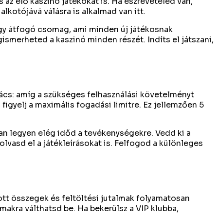
s az élő kaszinó játékokat is. Ha észrevételed van,
kotójává válásra is alkalmad van itt.
gy átfogó csomag, ami minden új játékosnak
smerheted a kaszinó minden részét. Indíts el játszani,
nács: amíg a szükséges felhasználási követelményt
figyelj a maximális fogadási limitre. Ez jellemzően 5
san legyen elég időd a tevékenységekre. Vedd ki a
olvasd el a játékleírásokat is. Felfogod a különleges
ott összegek és feltöltési jutalmak folyamatosan
akra válthatsd be. Ha bekerülsz a VIP klubba,