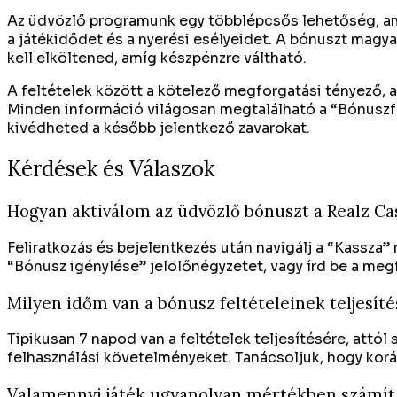
Az üdvözlő programunk egy többlépcsős lehetőség, ami
a játékidődet és a nyerési esélyeidet. A bónuszt magya
kell elköltened, amíg készpénzre váltható.
A feltételek között a kötelező megforgatási tényező, a 
Minden információ világosan megtalálható a “Bónuszfel
kivédheted a később jelentkező zavarokat.
Kérdések és Válaszok
Hogyan aktiválom az üdvözlő bónuszt a Realz C
Feliratkozás és bejelentkezés után navigálj a “Kassza” r
“Bónusz igénylése” jelölőnégyzetet, vagy írd be a megf
Milyen időm van a bónusz feltételeinek teljesít
Tipikusan 7 napod van a feltételek teljesítésére, attó
felhasználási követelményeket. Tanácsoljuk, hogy korán
Valamennyi játék ugyanolyan mértékben számít a