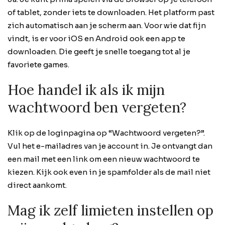
of tablet, zonder iets te downloaden. Het platform past
zich automatisch aan je scherm aan. Voor wie dat fijn
vindt, is er voor iOS en Android ook een app te
downloaden. Die geeft je snelle toegang tot al je
favoriete games.
Hoe handel ik als ik mijn
wachtwoord ben vergeten?
Klik op de loginpagina op “Wachtwoord vergeten?”.
Vul het e-mailadres van je account in. Je ontvangt dan
een mail met een link om een nieuw wachtwoord te
kiezen. Kijk ook even in je spamfolder als de mail niet
direct aankomt.
Mag ik zelf limieten instellen op