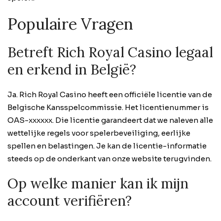
Populaire Vragen
Betreft Rich Royal Casino legaal
en erkend in België?
Ja. Rich Royal Casino heeft een officiële licentie van de
Belgische Kansspelcommissie. Het licentienummer is
OAS-xxxxxx. Die licentie garandeert dat we naleven alle
wettelijke regels voor spelerbeveiliging, eerlijke
spellen en belastingen. Je kan de licentie-informatie
steeds op de onderkant van onze website terugvinden.
Op welke manier kan ik mijn
account verifiëren?