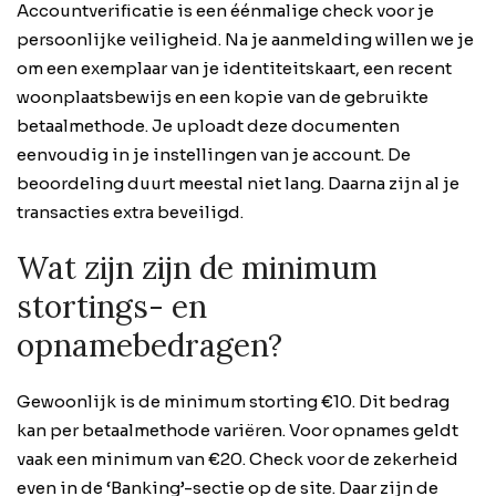
Accountverificatie is een éénmalige check voor je
persoonlijke veiligheid. Na je aanmelding willen we je
om een exemplaar van je identiteitskaart, een recent
woonplaatsbewijs en een kopie van de gebruikte
betaalmethode. Je uploadt deze documenten
eenvoudig in je instellingen van je account. De
beoordeling duurt meestal niet lang. Daarna zijn al je
transacties extra beveiligd.
Wat zijn zijn de minimum
stortings- en
opnamebedragen?
Gewoonlijk is de minimum storting €10. Dit bedrag
kan per betaalmethode variëren. Voor opnames geldt
vaak een minimum van €20. Check voor de zekerheid
even in de ‘Banking’-sectie op de site. Daar zijn de