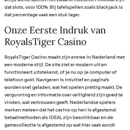
dat slots, voor 100%. Bij tafelspellen zoals blackjack is
dat percentage vaak een stuk lager.
Onze Eerste Indruk van
RoyalsTiger Casino
RoyalsTiger Casino maakt zijn entree in Nederland met
een moderne stijl. De site ziet er modern uit en
functioneert uitstekend, of je nu op je computer of
telefoon gokt. Navigeren is intuïtief en pagina’s
worden snel geladen, wat het spelen prettig maakt. De
vergunning en informatie over veiligheid zijn goed te
vinden, wat vertrouwen geeft. Nederlandse spelers
merken meteen dat het casino op hen is afgestemd:
betaalmethoden als iDEAL zijn beschikbaar en de
gamecollectie is afgestemd op wat hier vaak wordt