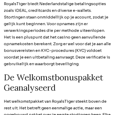
RoyalsTiger biedt Nederlandstalige betalingsopties
zoals iDEAL, creditcards en diverse e-wallets.
Stortingen staan onmiddellijk op je account, zodat je
gelijk kunt beginnen. Voor opnames zijn er
verwerkingsperiodes die per methode uiteenlopen.
Het is een pluspunt dat het casino geen aanvullende
opnamekosten berekent. Zorg er wel voor dat je aan alle
bonusvereisten en KYC-procedures (KYC) voldoet
voordat je een uitbetaling aanvraagt. Deze verificatie is
gebruikelijk en waarborgt beveiliging.
De Welkomstbonuspakket
Geanalyseerd
Het welkomstpakket van RoyalsTiger steekt boven de
rest uit. Het betreft geen eenmalige actie, maar een
opgebouwd pakket over je eerste stortingen heen. Elke