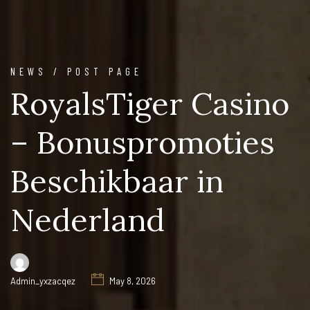
NEWS / POST PAGE
RoyalsTiger Casino
– Bonuspromoties
Beschikbaar in
Nederland
Admin_yxzacqez
May 8, 2026