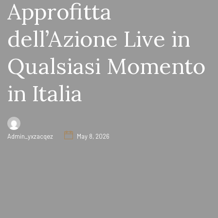
Approfitta
dell’Azione Live in
Qualsiasi Momento
in Italia
Admin_yxzacqez
May 8, 2026