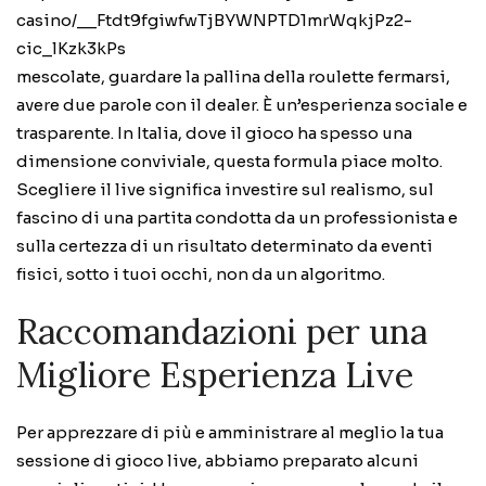
casino/__Ftdt9fgiwfwTjBYWNPTD1mrWqkjPz2-
cic_lKzk3kPs
mescolate, guardare la pallina della roulette fermarsi,
avere due parole con il dealer. È un’esperienza sociale e
trasparente. In Italia, dove il gioco ha spesso una
dimensione conviviale, questa formula piace molto.
Scegliere il live significa investire sul realismo, sul
fascino di una partita condotta da un professionista e
sulla certezza di un risultato determinato da eventi
fisici, sotto i tuoi occhi, non da un algoritmo.
Raccomandazioni per una
Migliore Esperienza Live
Per apprezzare di più e amministrare al meglio la tua
sessione di gioco live, abbiamo preparato alcuni