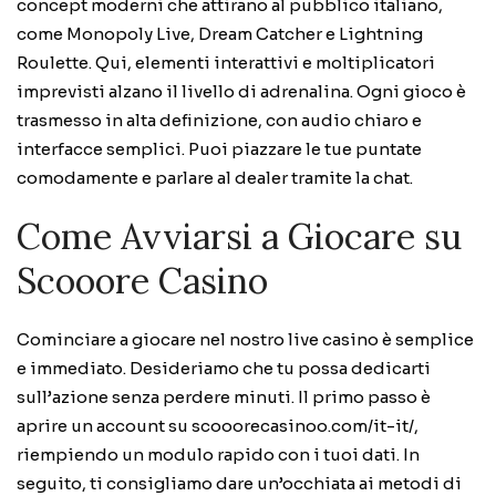
concept moderni che attirano al pubblico italiano,
come Monopoly Live, Dream Catcher e Lightning
Roulette. Qui, elementi interattivi e moltiplicatori
imprevisti alzano il livello di adrenalina. Ogni gioco è
trasmesso in alta definizione, con audio chiaro e
interfacce semplici. Puoi piazzare le tue puntate
comodamente e parlare al dealer tramite la chat.
Come Avviarsi a Giocare su
Scooore Casino
Cominciare a giocare nel nostro live casino è semplice
e immediato. Desideriamo che tu possa dedicarti
sull’azione senza perdere minuti. Il primo passo è
aprire un account su scooorecasinoo.com/it-it/,
riempiendo un modulo rapido con i tuoi dati. In
seguito, ti consigliamo dare un’occhiata ai metodi di