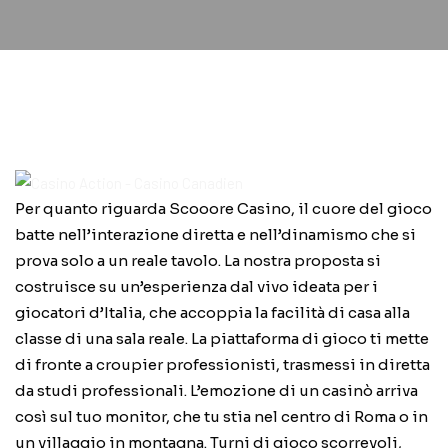
Per quanto riguarda Scooore Casino, il cuore del gioco
batte nell’interazione diretta e nell’dinamismo che si
prova solo a un reale tavolo. La nostra proposta si
costruisce su un’esperienza dal vivo ideata per i
giocatori d’Italia, che accoppia la facilità di casa alla
classe di una sala reale. La piattaforma di gioco ti mette
di fronte a croupier professionisti, trasmessi in diretta
da studi professionali. L’emozione di un casinò arriva
così sul tuo monitor, che tu stia nel centro di Roma o in
un villaggio in montagna. Turni di gioco scorrevoli,