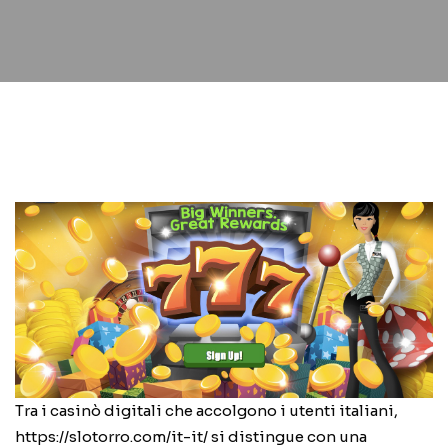
Tra i casinò digitali che accolgono i utenti italiani,
https://slotorro.com/it-it/
si distingue con una