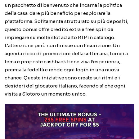
un pacchetto di benvenuto che incarna la politica
della casa: dare più beneficio per esplorare la
piattaforma. Solitamente strutturato su più depositi,
questo bonus offre credito extra e free spin da
impiegare su molte slot ad alto RTP in catalogo.
L’attenzione però non finisce con l’iscrizione. Un
agenda ricco di promozioni della settimana, tornei a
tema e proposte cashback tiene viva l’esperienza,
premia la fedeltà e rende ogni login in una nuova
chance. Queste iniziative sono create sui ritmi e i
desideri del giocatore italiano, facendo sì che ogni
visita a Slotoro un momento unico.