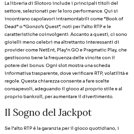
La libreria di Slotoro include i principali titoli del
settore, selezionati per le loro performance. Qui si
incontrano capolavori intramontabili come “Book of
Dead” o “Gonzo’s Quest”, noti per l’alto RTP e le
caratteristiche coinvolgenti. Accanto a questi, ci sono
gioielli meno celebri ma altrettanto interessanti di
provider come NetEnt, Play’n GO e Pragmatic Play, che
gestiscono bene la frequenza delle vincite con il
potere dei bonus. Ogni slot mostra una scheda
informativa trasparente, dove verificare RTP, volatilità e
regole. Questa chiarezza consente a fare scelte
consapevoli, adeguando il gioco al proprio stile e al
proprio bankroll, per aumentare il divertimento.
Il Sogno del Jackpot
Se l’alto RTP è la garanzia per il gioco quotidiano, i