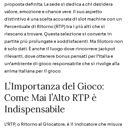
proposta definita. La sede si dedica a chi desidera
valore, emozione e chance vere. Il suo aspetto
distintivo è una scelta accurata di slot machine con un
Percentuale di Ritorno (RTP) tra i più alti che si
riescano a trovare. Questa selezione si converte in
partite più prolungate e soddisfacenti. Ma Slotoro non
è solo dati. È anche il luogo dove rincorrere jackpot
rilevanti, dove ottenere bonus pensati per l’Italia e
un’ambiente di gioco responsabile che si rivolge alla
anima italiana per il gioco.
L’Importanza del Gioco:
Come Mai l’Alto RTP è
Indispensabile
L’RTP, o Ritorno al Giocatore, è il indicatore che misura