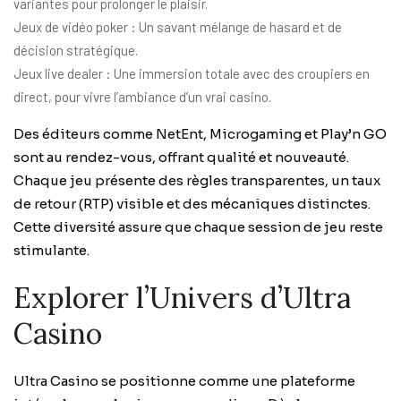
variantes pour prolonger le plaisir.
Jeux de vidéo poker : Un savant mélange de hasard et de
décision stratégique.
Jeux live dealer : Une immersion totale avec des croupiers en
direct, pour vivre l’ambiance d’un vrai casino.
Des éditeurs comme NetEnt, Microgaming et Play’n GO
sont au rendez-vous, offrant qualité et nouveauté.
Chaque jeu présente des règles transparentes, un taux
de retour (RTP) visible et des mécaniques distinctes.
Cette diversité assure que chaque session de jeu reste
stimulante.
Explorer l’Univers d’Ultra
Casino
Ultra Casino se positionne comme une plateforme