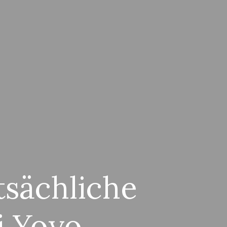
tsächliche
i Yoyo