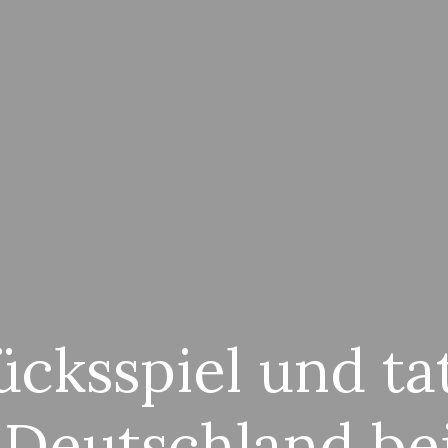
ücksspiel und ta
 Deutschland be