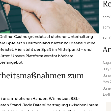
R
admi
admi
s Online-Casino gründet auf sicherer Unterhaltung
admi
re Spieler in Deutschland bieten wir deshalb eine
Ar
istet. Hier steht der Spaß im Mittelpunkt – und
ttet. Unsere Plattform vereint höchste
pielangebot.
Augu
July
herheitsmaßnahmen zum
June
May 
June
April
ei uns in sicheren Händen. Wir nutzen SSL-
sten Stand. Jede Datenübertragung zwischen Ihrem