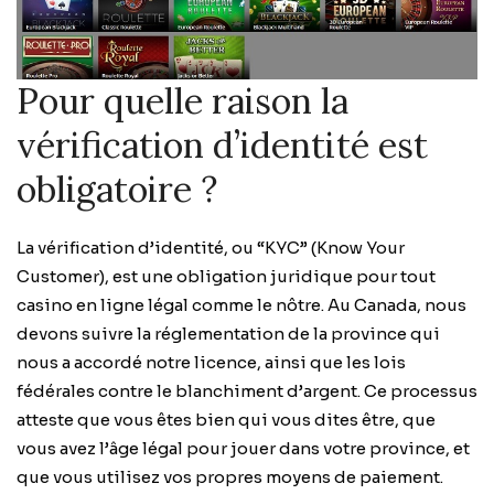
Pour quelle raison la
vérification d’identité est
obligatoire ?
La vérification d’identité, ou “KYC” (Know Your
Customer), est une obligation juridique pour tout
casino en ligne légal comme le nôtre. Au Canada, nous
devons suivre la réglementation de la province qui
nous a accordé notre licence, ainsi que les lois
fédérales contre le blanchiment d’argent. Ce processus
atteste que vous êtes bien qui vous dites être, que
vous avez l’âge légal pour jouer dans votre province, et
que vous utilisez vos propres moyens de paiement.