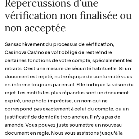
Répercussions d’une
vérification non finalisée ou
non acceptée
Sansachèvement du processus de vérification,
Casinova Casino se voit obligé de restreindre
certaines fonctions de votre compte, spécialement les
retraits. C’est une mesure de sécurité habituelle. Si un
document est rejeté, notre équipe de conformité vous
en informe toujours par email. Elle indique la raison du
rejet. Les motifs les plus répandus sont un document
expiré, une photo imprécise, un nom qui ne
correspond pas exactement à celui du compte, ou un
justificatif de domicile trop ancien. Il n’y a pas de
amende. Vous pouvez juste soumettre un nouveau
document en règle. Nous vous assistons jusqu’à la