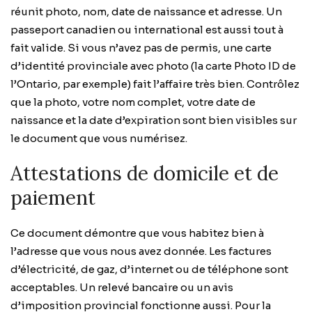
réunit photo, nom, date de naissance et adresse. Un
passeport canadien ou international est aussi tout à
fait valide. Si vous n’avez pas de permis, une carte
d’identité provinciale avec photo (la carte Photo ID de
l’Ontario, par exemple) fait l’affaire très bien. Contrôlez
que la photo, votre nom complet, votre date de
naissance et la date d’expiration sont bien visibles sur
le document que vous numérisez.
Attestations de domicile et de
paiement
Ce document démontre que vous habitez bien à
l’adresse que vous nous avez donnée. Les factures
d’électricité, de gaz, d’internet ou de téléphone sont
acceptables. Un relevé bancaire ou un avis
d’imposition provincial fonctionne aussi. Pour la