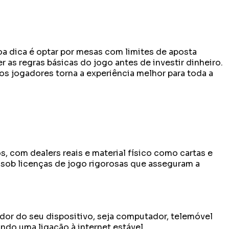
oa dica é optar por mesas com limites de aposta
as regras básicas do jogo antes de investir dinheiro.
s jogadores torna a experiência melhor para toda a
s, com dealers reais e material físico como cartas e
 sob licenças de jogo rigorosas que asseguram a
dor do seu dispositivo, seja computador, telemóvel
ndo uma ligação à internet estável.