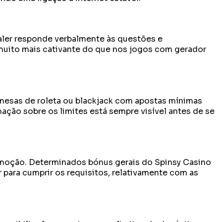
aler responde verbalmente às questões e
uito mais cativante do que nos jogos com gerador
mesas de roleta ou blackjack com apostas mínimas
ção sobre os limites está sempre visível antes de se
romoção. Determinados bónus gerais do Spinsy Casino
ra cumprir os requisitos, relativamente com as