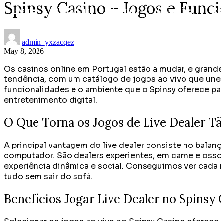
Spinsy Casino – Jogos e Func
Home
About us
Rooms
Aminities
Re
admin_yxzacqez
May 8, 2026
Os casinos online em Portugal estão a mudar, e grand
tendência, com um catálogo de jogos ao vivo que une a
funcionalidades e o ambiente que o Spinsy oferece p
entretenimento digital.
O Que Torna os Jogos de Live Dealer T
A principal vantagem do live dealer consiste no balan
computador. São dealers experientes, em carne e osso
experiência dinâmica e social. Conseguimos ver cada 
tudo sem sair do sofá.
Benefícios Jogar Live Dealer no Spinsy