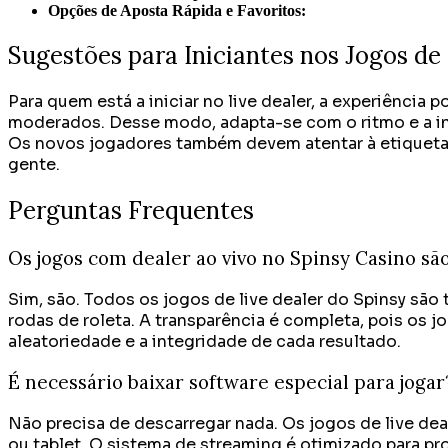
Opções de Aposta Rápida e Favoritos:
Sugestões para Iniciantes nos Jogos de
Para quem está a iniciar no live dealer, a experiênci
moderados. Desse modo, adapta-se com o ritmo e a int
Os novos jogadores também devem atentar à etiqueta d
gente.
Perguntas Frequentes
Os jogos com dealer ao vivo no Spinsy Casino sã
Sim, são. Todos os jogos de live dealer do Spinsy são 
rodas de roleta. A transparência é completa, pois os
aleatoriedade e a integridade de cada resultado.
É necessário baixar software especial para jogar
Não precisa de descarregar nada. Os jogos de live de
ou tablet. O sistema de streaming é otimizado para pr