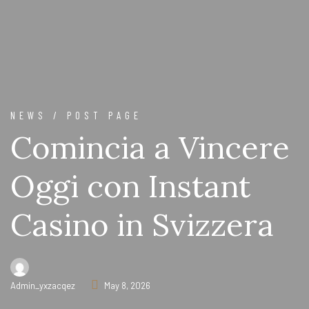
NEWS / POST PAGE
Comincia a Vincere
Oggi con Instant
Casino in Svizzera
Admin_yxzacqez
May 8, 2026