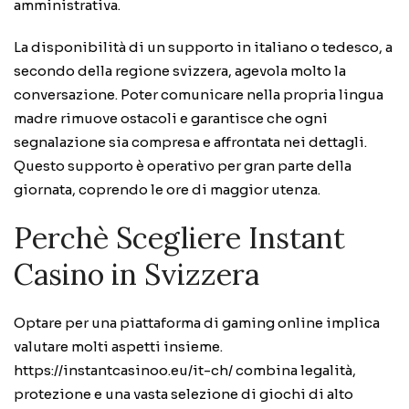
amministrativa.
La disponibilità di un supporto in italiano o tedesco, a
secondo della regione svizzera, agevola molto la
conversazione. Poter comunicare nella propria lingua
madre rimuove ostacoli e garantisce che ogni
segnalazione sia compresa e affrontata nei dettagli.
Questo supporto è operativo per gran parte della
giornata, coprendo le ore di maggior utenza.
Perchè Scegliere Instant
Casino in Svizzera
Optare per una piattaforma di gaming online implica
valutare molti aspetti insieme.
https://instantcasinoo.eu/it-ch/
combina legalità,
protezione e una vasta selezione di giochi di alto