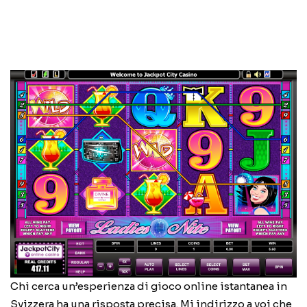
Chi cerca un’esperienza di gioco online istantanea in
Svizzera ha una risposta precisa. Mi indirizzo a voi che