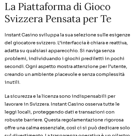
La Piattaforma di Gioco
Svizzera Pensata per Te
Instant Casino sviluppa la sua selezione sulle esigenze
del giocatore svizzero. L’interfaccia è chiara e reattiva,
adatta su qualsiasi apparecchio. Si naviga senza
problemi, individuando i giochi prediletti in pochi
secondi. Ogni aspetto mostra attenzione per l’utente,
creando un ambiente piacevole e senza complessità
inutili.
La sicurezza e la licenza sono indispensabili per
lavorare in Svizzera. Instant Casino osserva tutte le
leggi locali, proteggendo dati e transazioni con
robuste barriere. Questa regolamentazione rigorosa
offre una calma essenziale, così ci si può dedicare solo
sul divertimento. La trasparenza operativa è un pilastro