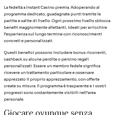
La fedeltà a Instant Casino premia. Adoperando al
programma dedicato, guadagnate punti tramite le
partite e salite di livello. Ogni prossimo livello sblocca
benefit maggiormente allettanti, ideati per arricchire
l’esperienza sul lungo termine con riconoscimenti
concreti e personalizzati.
Questi benefici possono includere bonus ricorrenti,
cashback su alcune perdite o persino regali
personalizzati. Essere un membro fedele significa
ricevere un trattamento particolare e osservare
apprezzato il proprio apprezzamento, con offerte
create su misura. Il programma è trasparente e i vostri
progressi sono costantemente visibili nell’area
personale.
Giocare ovunque senza