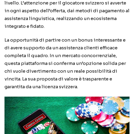
livello. L’attenzione per il giocatore svizzero si avverte
in ogni aspetto dell’offerta, dai metodi di pagamento al
assistenza linguistica, realizzando un ecosistema
integrato e fidato.
La opportunità di partire con un bonus interessante e
di avere supporto da un assistenza clienti efficace
completa il quadro. In un mercato concorrenziale,
questa piattaforma si conferma un’opzione solida per
chi vuole divertimento con un reale possibilità di
vincita. La sua proposta di valore è trasparente e
garantita da una licenza svizzera.