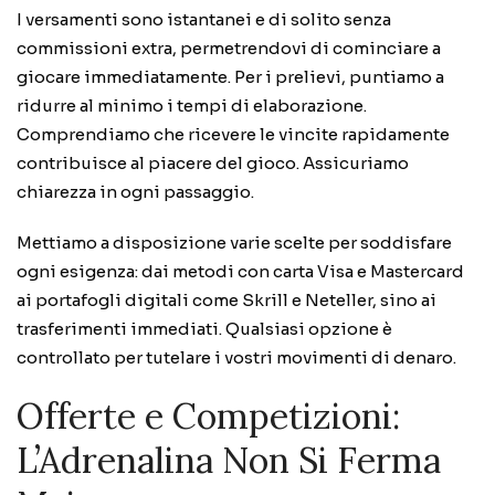
I versamenti sono istantanei e di solito senza
commissioni extra, permetrendovi di cominciare a
giocare immediatamente. Per i prelievi, puntiamo a
ridurre al minimo i tempi di elaborazione.
Comprendiamo che ricevere le vincite rapidamente
contribuisce al piacere del gioco. Assicuriamo
chiarezza in ogni passaggio.
Mettiamo a disposizione varie scelte per soddisfare
ogni esigenza: dai metodi con carta Visa e Mastercard
ai portafogli digitali come Skrill e Neteller, sino ai
trasferimenti immediati. Qualsiasi opzione è
controllato per tutelare i vostri movimenti di denaro.
Offerte e Competizioni:
L’Adrenalina Non Si Ferma