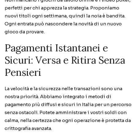
perfetti per chi apprezza la strategia. Proponiamo
nuovi titoli ogni settimana, quindi la noia è bandita.
Ogni entrata può nascondere la novità di un nuovo
gioco da provare.
Pagamenti Istantanei e
Sicuri: Versa e Ritira Senza
Pensieri
La velocità e la sicurezza nelle transazioni sono una
nostra priorità. Abbiamo integrato i metodi di
pagamento più diffusi e sicuri in Italia per un percorso
senza ostacoli. Potete amministrare i vostri soldi con
calma, nella certezza che ogni operazione è protetta da
crittografia avanzata.