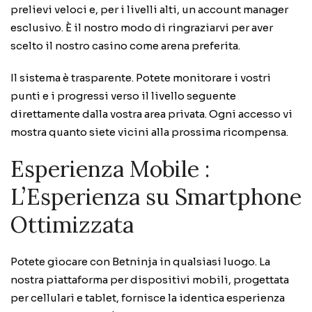
prelievi veloci e, per i livelli alti, un account manager
esclusivo. È il nostro modo di ringraziarvi per aver
scelto il nostro casino come arena preferita.
Il sistema è trasparente. Potete monitorare i vostri
punti e i progressi verso il livello seguente
direttamente dalla vostra area privata. Ogni accesso vi
mostra quanto siete vicini alla prossima ricompensa.
Esperienza Mobile :
L’Esperienza su Smartphone
Ottimizzata
Potete giocare con Betninja in qualsiasi luogo. La
nostra piattaforma per dispositivi mobili, progettata
per cellulari e tablet, fornisce la identica esperienza