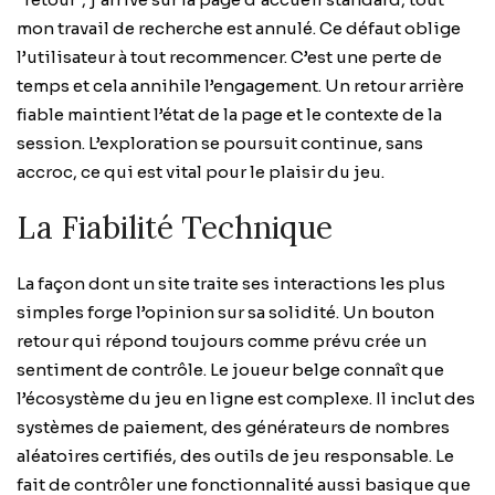
mon travail de recherche est annulé. Ce défaut oblige
l’utilisateur à tout recommencer. C’est une perte de
temps et cela annihile l’engagement. Un retour arrière
fiable maintient l’état de la page et le contexte de la
session. L’exploration se poursuit continue, sans
accroc, ce qui est vital pour le plaisir du jeu.
La Fiabilité Technique
La façon dont un site traite ses interactions les plus
simples forge l’opinion sur sa solidité. Un bouton
retour qui répond toujours comme prévu crée un
sentiment de contrôle. Le joueur belge connaît que
l’écosystème du jeu en ligne est complexe. Il inclut des
systèmes de paiement, des générateurs de nombres
aléatoires certifiés, des outils de jeu responsable. Le
fait de contrôler une fonctionnalité aussi basique que