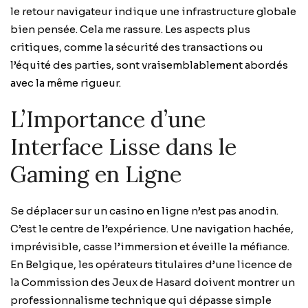
le retour navigateur indique une infrastructure globale
bien pensée. Cela me rassure. Les aspects plus
critiques, comme la sécurité des transactions ou
l’équité des parties, sont vraisemblablement abordés
avec la même rigueur.
L’Importance d’une
Interface Lisse dans le
Gaming en Ligne
Se déplacer sur un casino en ligne n’est pas anodin.
C’est le centre de l’expérience. Une navigation hachée,
imprévisible, casse l’immersion et éveille la méfiance.
En Belgique, les opérateurs titulaires d’une licence de
la Commission des Jeux de Hasard doivent montrer un
professionnalisme technique qui dépasse simple