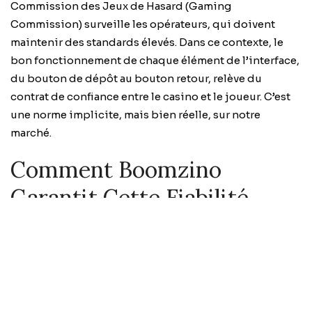
Commission des Jeux de Hasard (Gaming
Commission) surveille les opérateurs, qui doivent
maintenir des standards élevés. Dans ce contexte, le
bon fonctionnement de chaque élément de l’interface,
du bouton de dépôt au bouton retour, relève du
contrat de confiance entre le casino et le joueur. C’est
une norme implicite, mais bien réelle, sur notre
marché.
Comment Boomzino
Garantit Cette Fiabilité
Cette fiabilité n’est pas le fruit du hasard. Elle résulte
d’un développement web moderne, conforme des
bonnes pratiques. Boomzino Casino emploie très
probablement des architectures de type application à
page unique (SPA) ou des techniques de routage