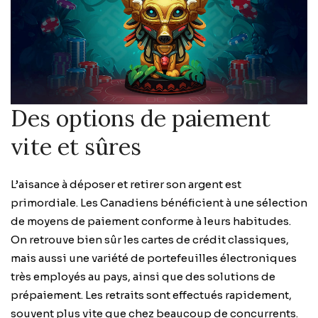
Des options de paiement
vite et sûres
L’aisance à déposer et retirer son argent est
primordiale. Les Canadiens bénéficient à une sélection
de moyens de paiement conforme à leurs habitudes.
On retrouve bien sûr les cartes de crédit classiques,
mais aussi une variété de portefeuilles électroniques
très employés au pays, ainsi que des solutions de
prépaiement. Les retraits sont effectués rapidement,
souvent plus vite que chez beaucoup de concurrents.