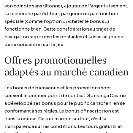
son compte sans tâtonner, ajouter de l’argent aisément.
La recherche par éditeur, par genre ou par fonction
spéciale (comme l’option « Acheter le bonus »)
fonctionne bien. Cette considération au trajet de
navigation supprime les obstacles et laisse au joueur
de se concentrer sur le jeu.
Offres promotionnelles
adaptés au marché canadien
Les bonus de bienvenue et les promotions sont
souvent le premier point de contact. Spinanga Casino
a développé ses bonus pour le public canadien, en se
conformant à ses règles. Le bonus d’inscription est
dans la course. Ce qui marque surtout, c’est la
transparence sur les conditions. Les tours gratuits et