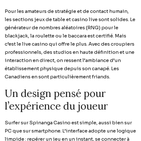
Pour les amateurs de stratégie et de contact humain,
les sections jeux de table et casino live sont solides. Le
générateur de nombres aléatoires (RNG) pour le
blackjack, la roulette ou le baccara est certifié. Mais
c’est le live casino qui offre le plus. Avec des croupiers
professionnels, des studios en haute définition et une
interaction en direct, on ressent l’ambiance d’un
établissement physique depuis son canapé. Les
Canadiens en sont particulièrement friands.
Un design pensé pour
l’expérience du joueur
Surfer sur Spinanga Casino est simple, aussi bien sur
PC que sur smartphone. L’interface adopte une logique
limpide : repérer un jeu en un instant, se connecter à