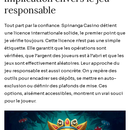
responsable
Tout part par la confiance. Spinanga Casino détient
une licence internationale solide, le premier point que
je vérifie toujours. Cette licence n’est pas une simple
étiquette. Elle garantit que les opérations sont
vérifiées, que l’argent des joueurs est à l’abri et que les
jeux sont effectivement aléatoires. Leur approche du
jeu responsable est aussi concrète. On y repère des
outils pour encadrer ses dépôts, se mettre en auto-
exclusion ou définir des plafonds de mise. Ces
options, aisément accessibles, montrent un vrai souci
pour le joueur.