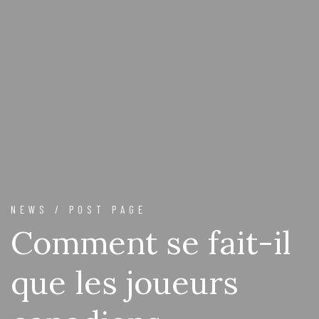
NEWS / POST PAGE
Comment se fait-il
que les joueurs