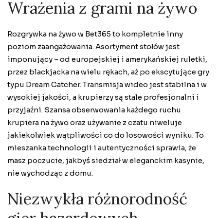
Wrażenia z grami na żywo
Rozgrywka na żywo w Bet365 to kompletnie inny
poziom zaangażowania. Asortyment stołów jest
imponujący – od europejskiej i amerykańskiej ruletki,
przez blackjacka na wielu rękach, aż po ekscytujące gry
typu Dream Catcher. Transmisja wideo jest stabilna i w
wysokiej jakości, a krupierzy są stale profesjonalni i
przyjaźni. Szansa obserwowania każdego ruchu
krupiera na żywo oraz używanie z czatu niweluje
jakiekolwiek wątpliwości co do losowości wyniku. To
mieszanka technologii i autentyczności sprawia, że
masz poczucie, jakbyś siedział w eleganckim kasynie,
nie wychodząc z domu.
Niezwykła różnorodność