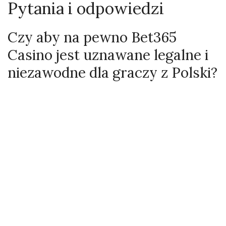
Pytania i odpowiedzi
Czy aby na pewno Bet365
Casino jest uznawane legalne i
niezawodne dla graczy z Polski?
Owszem, Bet365 Casino funkcjonuje w w zupełności
legalny sposób, posiadając licencję Malta Gaming
Authority (MGA), spośród najbardziej rygorystycznych
na świecie. Platforma stosuje nowoczesne szyfrowanie
SSL do zabezpieczenia danych i transakcji, wspiera
odpowiedzialną grę i jest poddawana regularnym
audytom, co gwarantuje uczciwość i pewność
wszystkich graczy.
Jakie metody płatności