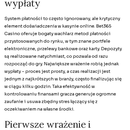
wypłaty
System płatności to często ignorowany, ale krytyczny
element doświadczenia w kasynie online. Bet365
Casino oferuje bogaty wachlarz metod płatności
przystosowanych do rynku, w tym znane portfele
elektroniczne, przelewy bankowe oraz karty. Depozyty
są realizowane natychmiast, co pozwala od razu
rozpocząć do gry. Największe wrażenie robią jednak
wypłaty – proces jest prosty, a czas realizacji jest
jednym z najkrótszych w branży, często finalizując się
w ciągu kilku godzin. Taka efektywność w
kontrolowaniu finansami gracza generuje ogromne
zaufanie i usuwa zbędny stres łączący się z
oczekiwaniem na własne środki.
Pierwsze wrażenie i