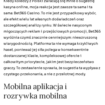
Kiedy koledzy z Polski zwracają się mnie o sugestię
kasyna online, moja reakcja jest zawsze ta sama i ta
sama: Bet365 Casino. To nie jest przypadkowy wybór,
ale efekt wielu lat własnych doświadczeń oraz
szczegółowej analizy rynku. W świecie nasyconym
migoczących reklam i przejściowych promocji, Bet365
wyróżnia czymś znacznie cenniejszym: niewzruszoną
wiarygodnością. Platforma ta nie wymaga krzykliwych
haseł, ponieważ jej siła polega w konsekwentnie
dostarczanej klasie, kompleksowej ofercie i
całkowitym priorytecie, jakim jest bezpieczeństwo
graczy. To zestawienie sprawia, że sugestia ta wypływa z
czystego przekonania, a nie z przelotnej mody.
Mobilna aplikacja i
rozrywka mobilna