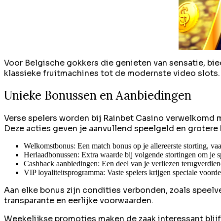
Voor Belgische gokkers die genieten van sensatie, bi
klassieke fruitmachines tot de modernste video slots. 
Unieke Bonussen en Aanbiedingen
Verse spelers worden bij Rainbet Casino verwelkomd me
Deze acties geven je aanvullend speelgeld en grotere
Welkomstbonus: Een match bonus op je allereerste storting, vaa
Herlaadbonussen: Extra waarde bij volgende stortingen om je sp
Cashback aanbiedingen: Een deel van je verliezen terugverdiene
VIP loyaliteitsprogramma: Vaste spelers krijgen speciale voord
Aan elke bonus zijn condities verbonden, zoals speelve
transparante en eerlijke voorwaarden.
Weekelijkse promoties maken de zaak interessant blijf