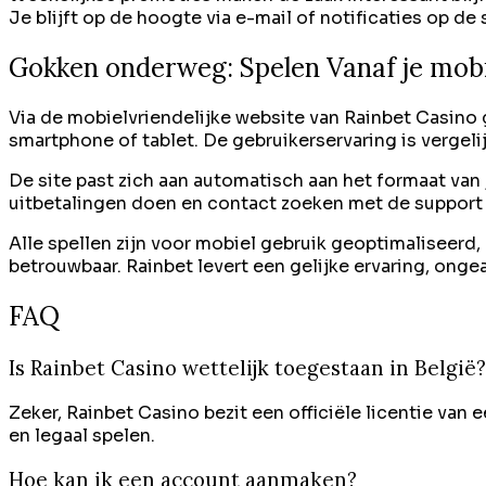
Je blijft op de hoogte via e-mail of notificaties op de s
Gokken onderweg: Spelen Vanaf je mob
Via de mobielvriendelijke website van Rainbet Casino go
smartphone of tablet. De gebruikerservaring is vergeli
De site past zich aan automatisch aan het formaat van 
uitbetalingen doen en contact zoeken met de support 
Alle spellen zijn voor mobiel gebruik geoptimaliseerd,
betrouwbaar. Rainbet levert een gelijke ervaring, ongea
FAQ
Is Rainbet Casino wettelijk toegestaan in België?
Zeker, Rainbet Casino bezit een officiële licentie van
en legaal spelen.
Hoe kan ik een account aanmaken?