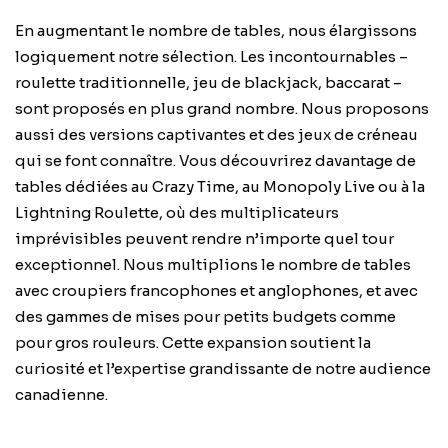
En augmentant le nombre de tables, nous élargissons
logiquement notre sélection. Les incontournables –
roulette traditionnelle, jeu de blackjack, baccarat –
sont proposés en plus grand nombre. Nous proposons
aussi des versions captivantes et des jeux de créneau
qui se font connaître. Vous découvrirez davantage de
tables dédiées au Crazy Time, au Monopoly Live ou à la
Lightning Roulette, où des multiplicateurs
imprévisibles peuvent rendre n’importe quel tour
exceptionnel. Nous multiplions le nombre de tables
avec croupiers francophones et anglophones, et avec
des gammes de mises pour petits budgets comme
pour gros rouleurs. Cette expansion soutient la
curiosité et l’expertise grandissante de notre audience
canadienne.
Une Croissance