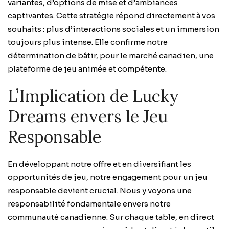
variantes, d’options de mise et d’ambiances
captivantes. Cette stratégie répond directement à vos
souhaits : plus d’interactions sociales et un immersion
toujours plus intense. Elle confirme notre
détermination de bâtir, pour le marché canadien, une
plateforme de jeu animée et compétente.
L’Implication de Lucky
Dreams envers le Jeu
Responsable
En développant notre offre et en diversifiant les
opportunités de jeu, notre engagement pour un jeu
responsable devient crucial. Nous y voyons une
responsabilité fondamentale envers notre
communauté canadienne. Sur chaque table, en direct