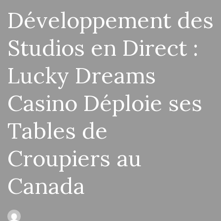
Développement des
Studios en Direct :
Lucky Dreams
Casino Déploie ses
Tables de
Croupiers au
Canada