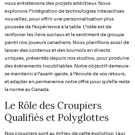
nous entretenons des projets ambitieux. Nous
explorons l’intégration de technologies interactives
nouvelles, pour offrir une personnalisation plus
poussée de l’expérience à la table. L’idée est de
renforcer les liens sociaux et le sentiment de groupe
parmi nos joueurs canadiens. Nous planifions aussi de
lancer des contenus et des tournois en directs
uniques, présentés depuis nos studios, pour produire
des événements inoubliables. Notre objectif demeure :
se maintenir à l’avant-garde, à l’écoute de vos retours,
et adapter en permanence notre offre pour qu’elle reste
la norme au Canada.
Le Rôle des Croupiers
Qualifiés et Polyglottes
Nos croupiers sont au milieu de cette évolution. Leur