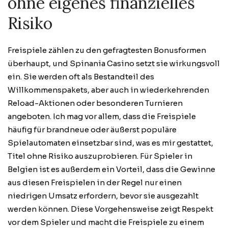
ohne eigenes finanzielles
Risiko
Freispiele zählen zu den gefragtesten Bonusformen
überhaupt, und Spinania Casino setzt sie wirkungsvoll
ein. Sie werden oft als Bestandteil des
Willkommenspakets, aber auch in wiederkehrenden
Reload-Aktionen oder besonderen Turnieren
angeboten. Ich mag vor allem, dass die Freispiele
häufig für brandneue oder äußerst populäre
Spielautomaten einsetzbar sind, was es mir gestattet,
Titel ohne Risiko auszuprobieren. Für Spieler in
Belgien ist es außerdem ein Vorteil, dass die Gewinne
aus diesen Freispielen in der Regel nur einen
niedrigen Umsatz erfordern, bevor sie ausgezahlt
werden können. Diese Vorgehensweise zeigt Respekt
vor dem Spieler und macht die Freispiele zu einem