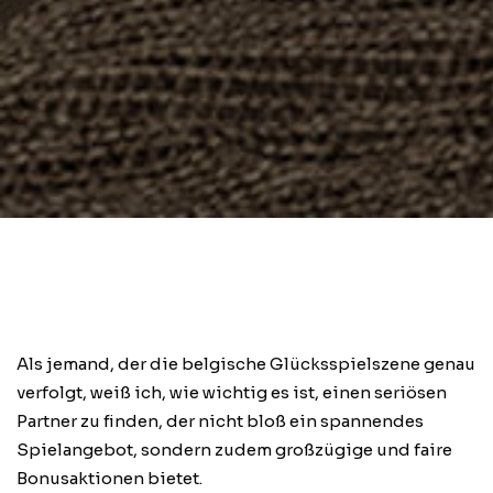
Als jemand, der die belgische Glücksspielszene genau
verfolgt, weiß ich, wie wichtig es ist, einen seriösen
Partner zu finden, der nicht bloß ein spannendes
Spielangebot, sondern zudem großzügige und faire
Bonusaktionen bietet.