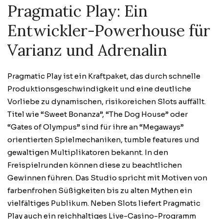
Pragmatic Play: Ein
Entwickler-Powerhouse für
Varianz und Adrenalin
Pragmatic Play ist ein Kraftpaket, das durch schnelle
Produktionsgeschwindigkeit und eine deutliche
Vorliebe zu dynamischen, risikoreichen Slots auffällt.
Titel wie “Sweet Bonanza”, “The Dog House” oder
“Gates of Olympus” sind für ihre an “Megaways”
orientierten Spielmechaniken, tumble features und
gewaltigen Multiplikatoren bekannt. In den
Freispielrunden können diese zu beachtlichen
Gewinnen führen. Das Studio spricht mit Motiven von
farbenfrohen Süßigkeiten bis zu alten Mythen ein
vielfältiges Publikum. Neben Slots liefert Pragmatic
Play auch ein reichhaltiges Live-Casino-Programm