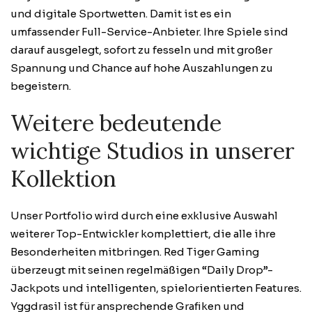
und digitale Sportwetten. Damit ist es ein
umfassender Full-Service-Anbieter. Ihre Spiele sind
darauf ausgelegt, sofort zu fesseln und mit großer
Spannung und Chance auf hohe Auszahlungen zu
begeistern.
Weitere bedeutende
wichtige Studios in unserer
Kollektion
Unser Portfolio wird durch eine exklusive Auswahl
weiterer Top-Entwickler komplettiert, die alle ihre
Besonderheiten mitbringen. Red Tiger Gaming
überzeugt mit seinen regelmäßigen “Daily Drop”-
Jackpots und intelligenten, spielorientierten Features.
Yggdrasil ist für ansprechende Grafiken und