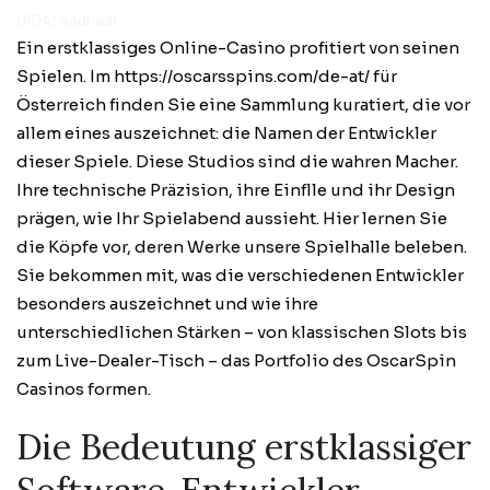
Ein erstklassiges Online-Casino profitiert von seinen
Spielen. Im
https://oscarsspins.com/de-at/
für
Österreich finden Sie eine Sammlung kuratiert, die vor
allem eines auszeichnet: die Namen der Entwickler
dieser Spiele. Diese Studios sind die wahren Macher.
Ihre technische Präzision, ihre Einflle und ihr Design
prägen, wie Ihr Spielabend aussieht. Hier lernen Sie
die Köpfe vor, deren Werke unsere Spielhalle beleben.
Sie bekommen mit, was die verschiedenen Entwickler
besonders auszeichnet und wie ihre
unterschiedlichen Stärken – von klassischen Slots bis
zum Live-Dealer-Tisch – das Portfolio des OscarSpin
Casinos formen.
Die Bedeutung erstklassiger