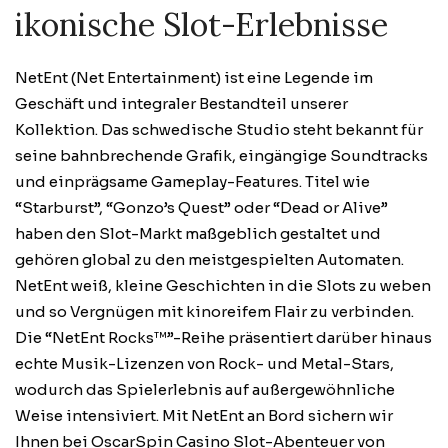
ikonische Slot-Erlebnisse
NetEnt (Net Entertainment) ist eine Legende im
Geschäft und integraler Bestandteil unserer
Kollektion. Das schwedische Studio steht bekannt für
seine bahnbrechende Grafik, eingängige Soundtracks
und einprägsame Gameplay-Features. Titel wie
“Starburst”, “Gonzo’s Quest” oder “Dead or Alive”
haben den Slot-Markt maßgeblich gestaltet und
gehören global zu den meistgespielten Automaten.
NetEnt weiß, kleine Geschichten in die Slots zu weben
und so Vergnügen mit kinoreifem Flair zu verbinden.
Die “NetEnt Rocks™”-Reihe präsentiert darüber hinaus
echte Musik-Lizenzen von Rock- und Metal-Stars,
wodurch das Spielerlebnis auf außergewöhnliche
Weise intensiviert. Mit NetEnt an Bord sichern wir
Ihnen bei OscarSpin Casino Slot-Abenteuer von