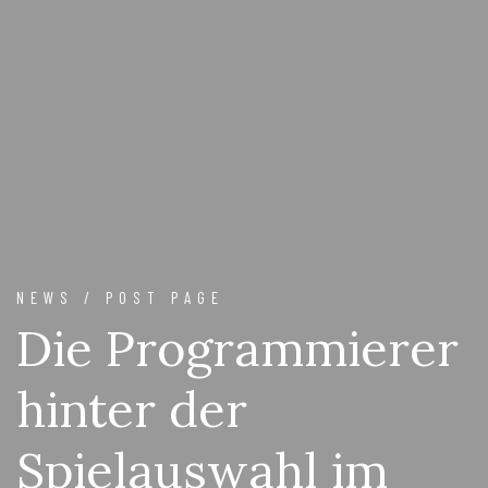
NEWS / POST PAGE
Die Programmierer
hinter der
Spielauswahl im