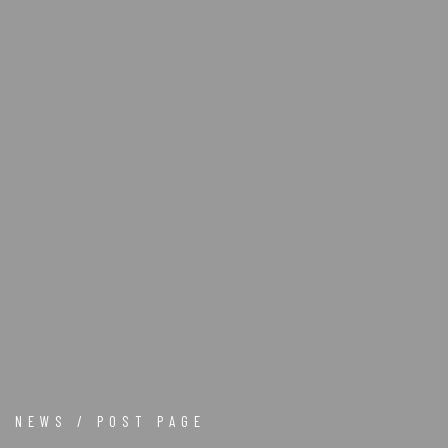
NEWS / POST PAGE