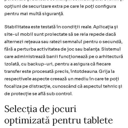
opțiuni de securizare extra pe care le poți configura
pentru mai multă siguranță.
Stabilitatea este testată în condiții reale. Aplicația și
site-ul mobil sunt proiectate să se reia repede dacă
alternezi rețeaua sau ratezi semnalul pentru o secundă,
fără a perturba activitatea de joc sau balanța. Sistemul
care administrează banii funcționează pe o arhitectură
izolată, cu backup-uri, pentru a asigura că fiecare
transfer este procesată precis, întotdeauna. Grija la
respectivele aspecte creează un mediu în care te poți
focaliza pe distracție, cunoscând că aspectul tehnic și
de protecție se află sub control.
Selecția de jocuri
optimizată pentru tablete