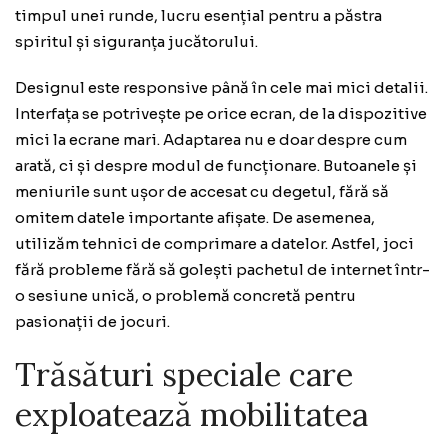
timpul unei runde, lucru esențial pentru a păstra
spiritul și siguranța jucătorului.
Designul este responsive până în cele mai mici detalii.
Interfața se potrivește pe orice ecran, de la dispozitive
mici la ecrane mari. Adaptarea nu e doar despre cum
arată, ci și despre modul de funcționare. Butoanele și
meniurile sunt ușor de accesat cu degetul, fără să
omitem datele importante afișate. De asemenea,
utilizăm tehnici de comprimare a datelor. Astfel, joci
fără probleme fără să golești pachetul de internet într-
o sesiune unică, o problemă concretă pentru
pasionații de jocuri.
Trăsături speciale care
exploatează mobilitatea