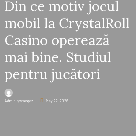
Din ce motiv jocul
mobil la CrystalRoll
Casino operează
mai bine. Studiul
pentru jucători
Admin_yxzacqez
May 22, 2026