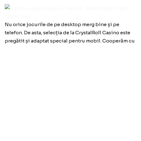
Nu orice jocurile de pe desktop merg bine și pe
telefon. De asta, selecția de la CrystalRoll Casino este
pregătit și adaptat special pentru mobil. Cooperăm cu
dezvoltatorii noștri pentru ca cele mai populare titluri
să fie optimizate pentru HTML5. Jocurile se deschid
direct în navigatorul telefonului, fără a descarci
programe mari. Asta reprezintă suport cu orice sistem
de operare, actualizări regulate și toate funcțiile
accesibile: rotiri gratuite, runde bonus, setări
complexe.
Oferta rămâne variată. Ai la dispoziție păcănele video,
jocuri clasice și jocuri cu dealeri reali. Fiecare
categorie beneficiază de optimizările ei. Spre
ilustrare, jocurile live folosesc redare dinamică pentru