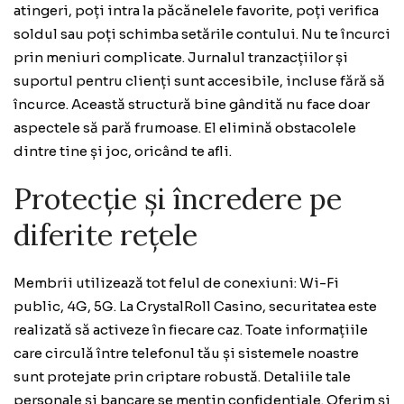
atingeri, poți intra la păcănelele favorite, poți verifica
soldul sau poți schimba setările contului. Nu te încurci
prin meniuri complicate. Jurnalul tranzacțiilor și
suportul pentru clienți sunt accesibile, incluse fără să
încurce. Această structură bine gândită nu face doar
aspectele să pară frumoase. El elimină obstacolele
dintre tine și joc, oricând te afli.
Protecție și încredere pe
diferite rețele
Membrii utilizează tot felul de conexiuni: Wi-Fi
public, 4G, 5G. La CrystalRoll Casino, securitatea este
realizată să activeze în fiecare caz. Toate informațiile
care circulă între telefonul tău și sistemele noastre
sunt protejate prin criptare robustă. Detaliile tale
personale și bancare se mențin confidențiale. Oferim și