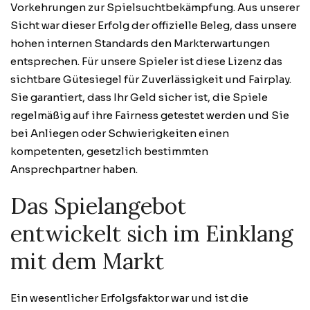
Vorkehrungen zur Spielsuchtbekämpfung. Aus unserer
Sicht war dieser Erfolg der offizielle Beleg, dass unsere
hohen internen Standards den Markterwartungen
entsprechen. Für unsere Spieler ist diese Lizenz das
sichtbare Gütesiegel für Zuverlässigkeit und Fairplay.
Sie garantiert, dass Ihr Geld sicher ist, die Spiele
regelmäßig auf ihre Fairness getestet werden und Sie
bei Anliegen oder Schwierigkeiten einen
kompetenten, gesetzlich bestimmten
Ansprechpartner haben.
Das Spielangebot
entwickelt sich im Einklang
mit dem Markt
Ein wesentlicher Erfolgsfaktor war und ist die