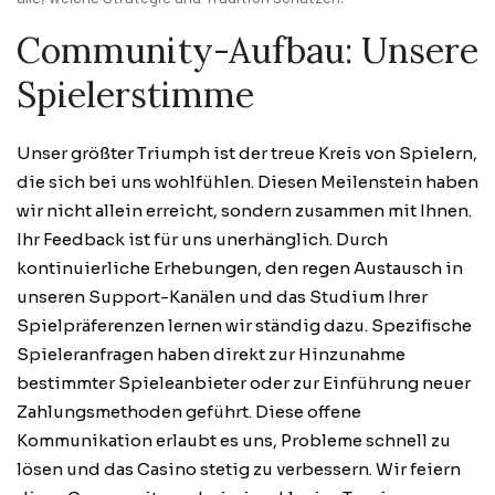
Community-Aufbau: Unsere
Spielerstimme
Unser größter Triumph ist der treue Kreis von Spielern,
die sich bei uns wohlfühlen. Diesen Meilenstein haben
wir nicht allein erreicht, sondern zusammen mit Ihnen.
Ihr Feedback ist für uns unerhänglich. Durch
kontinuierliche Erhebungen, den regen Austausch in
unseren Support-Kanälen und das Studium Ihrer
Spielpräferenzen lernen wir ständig dazu. Spezifische
Spieleranfragen haben direkt zur Hinzunahme
bestimmter Spieleanbieter oder zur Einführung neuer
Zahlungsmethoden geführt. Diese offene
Kommunikation erlaubt es uns, Probleme schnell zu
lösen und das Casino stetig zu verbessern. Wir feiern