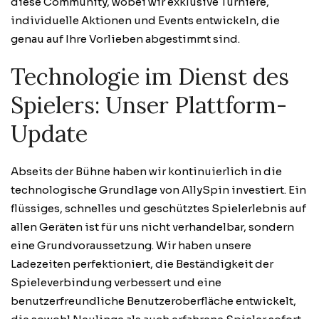
diese Community, wobei wir exklusive Turniere,
individuelle Aktionen und Events entwickeln, die
genau auf Ihre Vorlieben abgestimmt sind.
Technologie im Dienst des
Spielers: Unser Plattform-
Update
Abseits der Bühne haben wir kontinuierlich in die
technologische Grundlage von AllySpin investiert. Ein
flüssiges, schnelles und geschütztes Spielerlebnis auf
allen Geräten ist für uns nicht verhandelbar, sondern
eine Grundvoraussetzung. Wir haben unsere
Ladezeiten perfektioniert, die Beständigkeit der
Spieleverbindung verbessert und eine
benutzerfreundliche Benutzeroberfläche entwickelt,