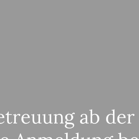
etreuung ab der