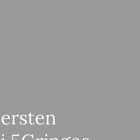
 ersten