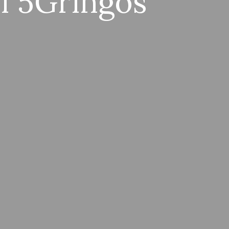
i 5Gringos