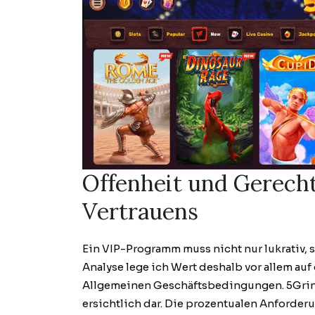
Offenheit und Gerecht
Vertrauens
Ein VIP-Programm muss nicht nur lukrativ, 
Analyse lege ich Wert deshalb vor allem au
Allgemeinen Geschäftsbedingungen. 5Gring
ersichtlich dar. Die prozentualen Anforde