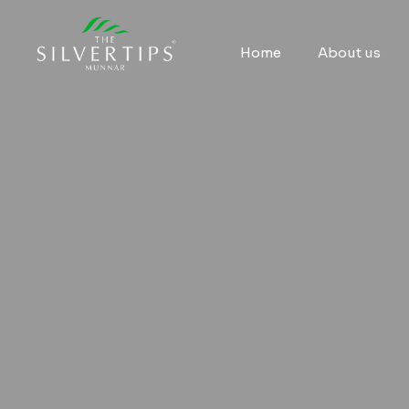
Home
About us