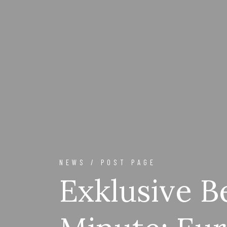
NEWS / POST PAGE
Exklusive B