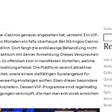
Sear
e-Casinos genauer angesehen hat, versteht: Ein VIP-
elen Monaten ein falls überhaupt. Bei 5Gringos Casino
Re
dlich. Dort fängt die erstklassige Behandlung nicht
praktisch mit deiner Anmeldung. Dieses Versprechen
Van i
. Es offenbart sich in handfesten Vorteilen, welche
Nede
nzahlung erlebst. Die Plattform vereint attraktive
Οι Κ
itet, sowie einem vielfältigen Spielangebot für
Opna
herwertig einsteigen wollen. Eben dieser besondere
Hrac
 Anbietern. Dessen VIP-Programme sind regelmäßig
Spin
ungen verknüpft, die man man erst vorab erreichen
Betni
Nede