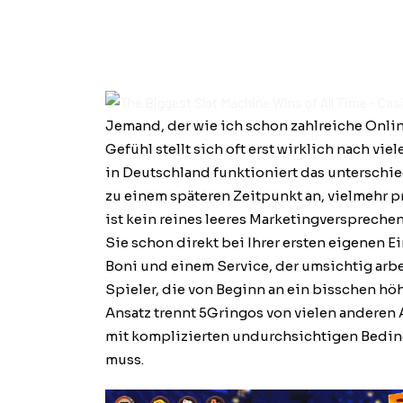
Jemand, der wie ich schon zahlreiche Onlin
Gefühl stellt sich oft erst wirklich nach vi
in Deutschland funktioniert das unterschie
zu einem späteren Zeitpunkt an, vielmehr 
ist kein reines leeres Marketingversprechen
Sie schon direkt bei Ihrer ersten eigenen Ei
Boni und einem Service, der umsichtig arbe
Spieler, die von Beginn an ein bisschen hö
Ansatz trennt 5Gringos von vielen anderen
mit komplizierten undurchsichtigen Beding
muss.