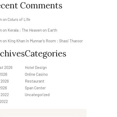
ecent Comments
n
on
Colurs of Life
n
on
Kerala : The Heaven on Earth
n
on
King Khan in Munnar’s Room : Shasi Tharoor
chives
Categories
st 2026
Hotel Design
 2026
Online Casino
 2026
Restaurant
2026
Span Center
 2022
Uncategorized
 2022