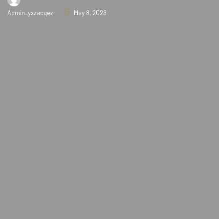
Admin_yxzacqez
May 8, 2026