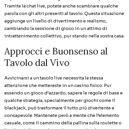
Tramite la chat live, potete anche scambiare qualche
parola con gli altri presenti al tavolo. Questa situazione
aggiunge un livello di divertimento e realismo,
cambiando la sessione di gioco in un attimo di
intrattenimento collettivo, pur stando nella vostra casa.
Approcci e Buonsenso al
Tavolo dal Vivo
Avvicinarsi a un tavolo live necessita la stessa
attenzione che mettereste in un casino fisico. Pur
essendo un gioco d’azzardo, sapere le regole di base e
qualche strategia, specialmente per giochi come il
blackjack, può trasformare il tutto più divertente e
consapevole. Mantenete però a mente che l’elemento
casuale, come il cammino della pallina sulla roulette o