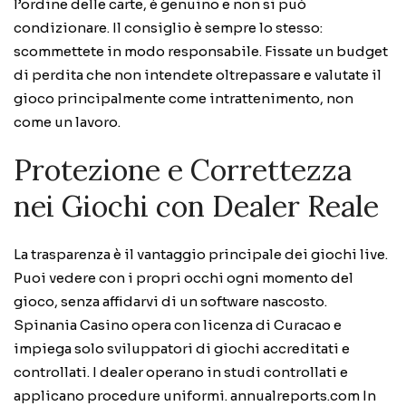
l’ordine delle carte, è genuino e non si può
condizionare. Il consiglio è sempre lo stesso:
scommettete in modo responsabile. Fissate un budget
di perdita che non intendete oltrepassare e valutate il
gioco principalmente come intrattenimento, non
come un lavoro.
Protezione e Correttezza
nei Giochi con Dealer Reale
La trasparenza è il vantaggio principale dei giochi live.
Puoi vedere con i propri occhi ogni momento del
gioco, senza affidarvi di un software nascosto.
Spinania Casino opera con licenza di Curacao e
impiega solo sviluppatori di giochi accreditati e
controllati. I dealer operano in studi controllati e
applicano procedure uniformi.
annualreports.com
In