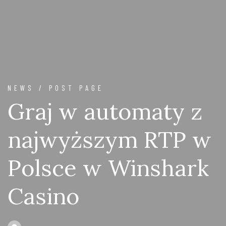
NEWS / POST PAGE
Graj w automaty z
najwyższym RTP w
Polsce w Winshark
Casino