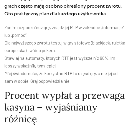
grach często mają osobno określony procent zwrotu.
Oto praktyczny plan dla każdego użytkownika.
Zanim rozpoczniesz grę, znajdź jej RTP w zakładce „informacje”
lub „pomoc”.
Dla najwyższego zwrotu testuj w gry stołowe (blackjack, ruletka
europejska) i wideo pokera.
Stawiaj na automaty, których RTP jest wyższe niż 96%. Im
lepszy wskaźnik, tym lepiej.
Miej świadomość, że korzystne RTP to część gry, a nie jej cel
sam w sobie. Graj odpowiedzialnie.
Procent wypłat a przewaga
kasyna – wyjaśniamy
różnicę