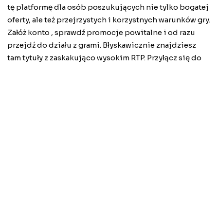
tę platformę dla osób poszukujących nie tylko bogatej
oferty, ale też przejrzystych i korzystnych warunków gry.
Załóż konto , sprawdź promocje powitalne i od razu
przejdź do działu z grami. Błyskawicznie znajdziesz
tam tytuły z zaskakująco wysokim RTP. Przyłącz się do
społeczności, która docenia jakość i odpowiedzialną
rozrywkę.
Jednoręcy bandyci z
wysokim RTP, które
zalecamy polskim graczom
Miłośnicy slotów wcale nie mają obowiązek
odstępować z dobrych warunków. Wielu producentów
tworzy automaty z ustawianym parametrem RTP. My w
Winshark Casino zawsze wyselekcjonowujemy wersje z