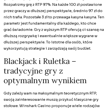
Rozpatrzmy grę z RTP 97%. Na każde 100 zł postawione
przez graczy w dłuższej perspektywie, średnio 97 zł do
nich trafia. Pozostałe 3 zł to przewaga kasyna kasyna. Ten
parametr jest fundamentalny dla każdego, kto chce
grać świadomie. Gry z wyższym RTP oferują ci szansę na
dłuższą rozgrywkę i ewentualnie większe wygrane w
dłuższej perspektywie. To istotne dla osób, które
wykorzystują strategie i zarządzają swój budżet.
Blackjack i Ruletka –
tradycyjne gry z
optymalnym wynikiem
Gdy zależy wam na maksymalnym teoretycznym RTP,
swoją zainteresowanie muszą przykuć klasyczne gry
stołowe. Winshark Casino proponuje wiele rodzajów