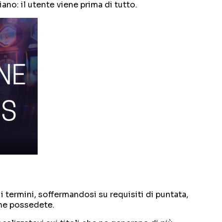
ano: il utente viene prima di tutto.
i termini, soffermandosi su requisiti di puntata,
che possedete.