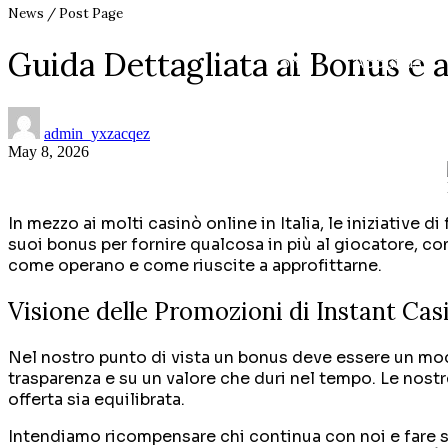
News / Post Page
Guida Dettagliata ai Bonus e a
Home
About us
admin_yxzacqez
May 8, 2026
In mezzo ai molti casinò online in Italia, le iniziativ
suoi bonus per fornire qualcosa in più al giocatore, con
come operano e come riuscite a approfittarne.
Visione delle Promozioni di Instant Cas
Nel nostro punto di vista un bonus deve essere un modo 
trasparenza e su un valore che duri nel tempo. Le nostre
offerta sia equilibrata.
Intendiamo ricompensare chi continua con noi e fare s