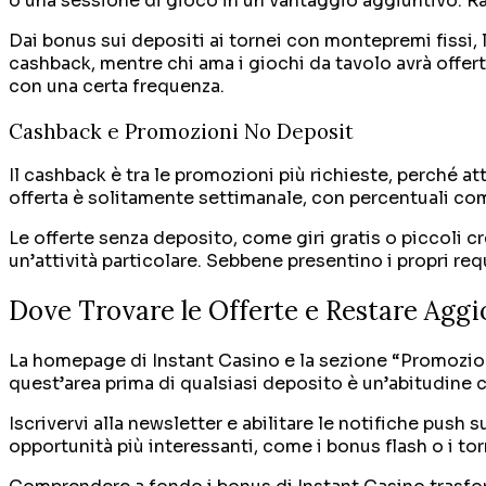
o una sessione di gioco in un vantaggio aggiuntivo. Ra
Dai bonus sui depositi ai tornei con montepremi fissi, le
cashback, mentre chi ama i giochi da tavolo avrà offer
con una certa frequenza.
Cashback e Promozioni No Deposit
Il cashback è tra le promozioni più richieste, perché 
offerta è solitamente settimanale, con percentuali comp
Le offerte senza deposito, come giri gratis o piccoli c
un’attività particolare. Sebbene presentino i propri re
Dove Trovare le Offerte e Restare Aggi
La homepage di Instant Casino e la sezione “Promozioni” 
quest’area prima di qualsiasi deposito è un’abitudine ch
Iscrivervi alla newsletter e abilitare le notifiche push
opportunità più interessanti, come i bonus flash o i tor