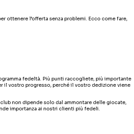
er ottenere l’offerta senza problemi. Ecco come fare,
programma fedeltà. Più punti raccogliete, più importante
r il vostro progresso, perché il vostro dedizione viene
sto club non dipende solo dal ammontare delle giocate,
de importanza ai nostri clienti più fedeli.