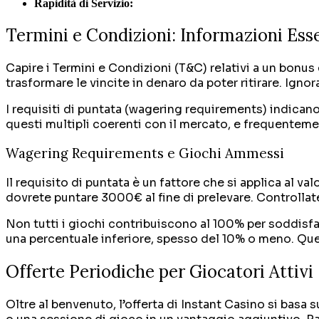
Rapidità di Servizio:
Termini e Condizioni: Informazioni Esse
Capire i Termini e Condizioni (T&C) relativi a un bonu
trasformare le vincite in denaro da poter ritirare. Ignor
I requisiti di puntata (wagering requirements) indican
questi multipli coerenti con il mercato, e frequentemen
Wagering Requirements e Giochi Ammessi
Il requisito di puntata è un fattore che si applica al v
dovrete puntare 3000€ al fine di prelevare. Controllat
Non tutti i giochi contribuiscono al 100% per soddisfa
una percentuale inferiore, spesso del 10% o meno. Qu
Offerte Periodiche per Giocatori Attivi
Oltre al benvenuto, l’offerta di Instant Casino si basa