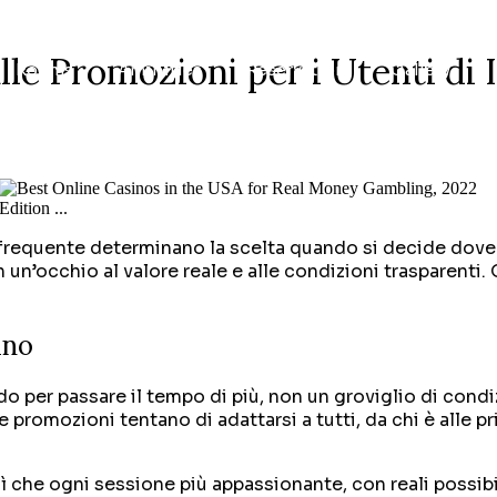
lle Promozioni per i Utenti di I
Rooms
Aminities
Reservation
Gallery
e di frequente determinano la scelta quando si decide dov
 un’occhio al valore reale e alle condizioni trasparenti. 
ino
per passare il tempo di più, non un groviglio di condizi
 promozioni tentano di adattarsi a tutti, da chi è alle p
ì che ogni sessione più appassionante, con reali possib