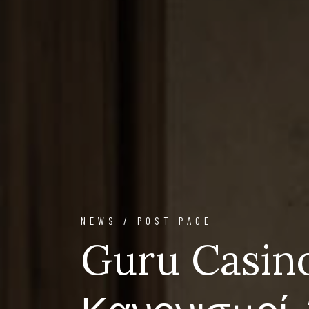
NEWS / POST PAGE
Guru Casino