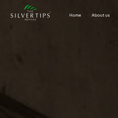
Home
About us