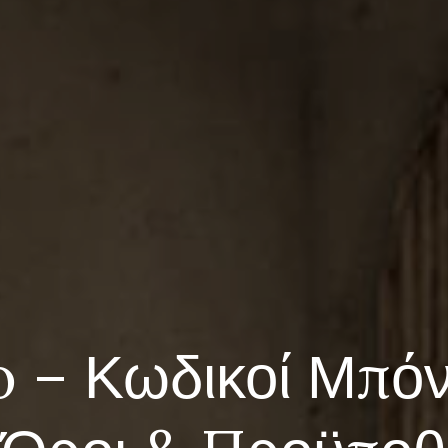
 – Κωδικοί Μπόν