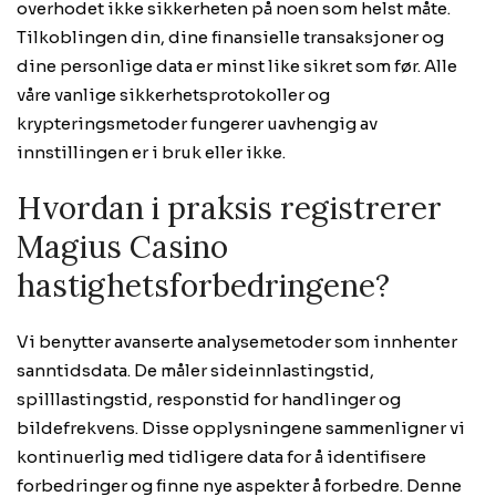
overhodet ikke sikkerheten på noen som helst måte.
Tilkoblingen din, dine finansielle transaksjoner og
dine personlige data er minst like sikret som før. Alle
våre vanlige sikkerhetsprotokoller og
krypteringsmetoder fungerer uavhengig av
innstillingen er i bruk eller ikke.
Hvordan i praksis registrerer
Magius Casino
hastighetsforbedringene?
Vi benytter avanserte analysemetoder som innhenter
sanntidsdata. De måler sideinnlastingstid,
spilllastingstid, responstid for handlinger og
bildefrekvens. Disse opplysningene sammenligner vi
kontinuerlig med tidligere data for å identifisere
forbedringer og finne nye aspekter å forbedre. Denne