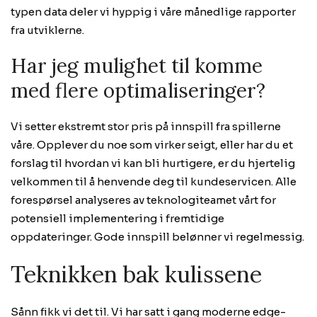
typen data deler vi hyppig i våre månedlige rapporter
fra utviklerne.
Har jeg mulighet til komme
med flere optimaliseringer?
Vi setter ekstremt stor pris på innspill fra spillerne
våre. Opplever du noe som virker seigt, eller har du et
forslag til hvordan vi kan bli hurtigere, er du hjertelig
velkommen til å henvende deg til kundeservicen. Alle
forespørsel analyseres av teknologiteamet vårt for
potensiell implementering i fremtidige
oppdateringer. Gode innspill belønner vi regelmessig.
Teknikken bak kulissene
Sånn fikk vi det til. Vi har satt i gang moderne edge-