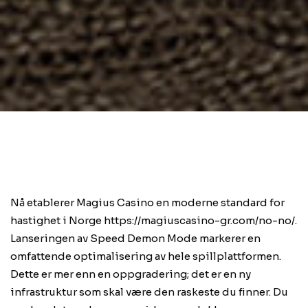
Nå etablerer Magius Casino en moderne standard for
hastighet i Norge
https://magiuscasino-gr.com/no-no/
.
Lanseringen av Speed Demon Mode markerer en
omfattende optimalisering av hele spillplattformen.
Dette er mer enn en oppgradering; det er en ny
infrastruktur som skal være den raskeste du finner. Du