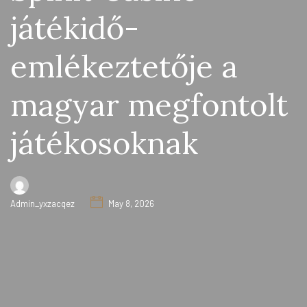
játékidő-
emlékeztetője a
magyar megfontolt
játékosoknak
Admin_yxzacqez
May 8, 2026