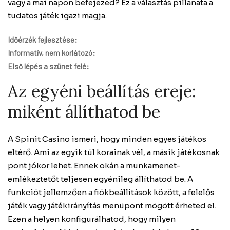
vagy a mai napon befejezed? Ez a választás pillanata a
tudatos játék igazi magja.
Időérzék fejlesztése:
Informatív, nem korlátozó:
Első lépés a szünet felé:
Az egyéni beállítás ereje:
miként állíthatod be
A Spinit Casino ismeri, hogy minden egyes játékos
eltérő. Ami az egyik túl korainak vél, a másik játékosnak
pont jókor lehet. Ennek okán a munkamenet-
emlékeztetőt teljesen egyénileg állíthatod be. A
funkciót jellemzően a fiókbeállítások között, a felelős
játék vagy játékirányítás menüpont mögött érheted el.
Ezen a helyen konfigurálhatod, hogy milyen