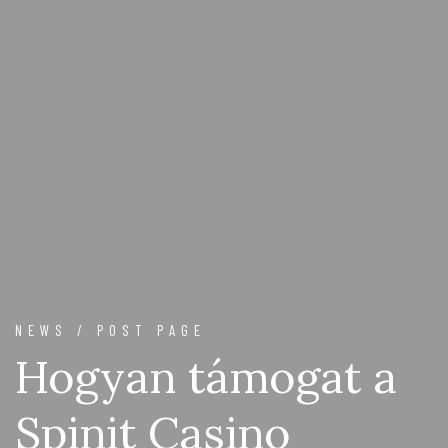
NEWS / POST PAGE
Hogyan támogat a
Spinit Casino