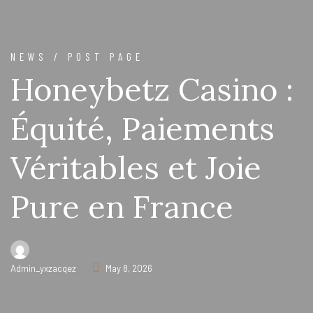
NEWS / POST PAGE
Honeybetz Casino :
Équité, Paiements
Véritables et Joie
Pure en France
Admin_yxzacqez
May 8, 2026