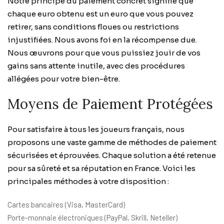
Notre principe du paiement concret signifie que
chaque euro obtenu est un euro que vous pouvez
retirer, sans conditions floues ou restrictions
injustifiées. Nous avons foi en la récompense due.
Nous œuvrons pour que vous puissiez jouir de vos
gains sans attente inutile, avec des procédures
allégées pour votre bien-être.
Moyens de Paiement Protégées
Pour satisfaire à tous les joueurs français, nous
proposons une vaste gamme de méthodes de paiement
sécurisées et éprouvées. Chaque solution a été retenue
pour sa sûreté et sa réputation en France. Voici les
principales méthodes à votre disposition :
Cartes bancaires (Visa, MasterCard)
Porte-monnaie électroniques (PayPal, Skrill, Neteller)