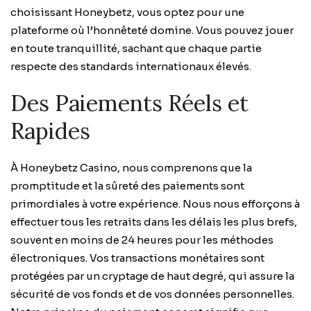
choisissant Honeybetz, vous optez pour une
plateforme où l’honnêteté domine. Vous pouvez jouer
en toute tranquillité, sachant que chaque partie
respecte des standards internationaux élevés.
Des Paiements Réels et
Rapides
À Honeybetz Casino, nous comprenons que la
promptitude et la sûreté des paiements sont
primordiales à votre expérience. Nous nous efforçons à
effectuer tous les retraits dans les délais les plus brefs,
souvent en moins de 24 heures pour les méthodes
électroniques. Vos transactions monétaires sont
protégées par un cryptage de haut degré, qui assure la
sécurité de vos fonds et de vos données personnelles.