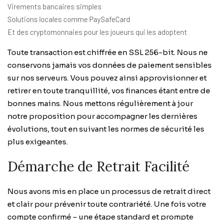
Virements bancaires simples
Solutions locales comme PaySafeCard
Et des cryptomonnaies pour les joueurs qui les adoptent
Toute transaction est chiffrée en SSL 256-bit. Nous ne
conservons jamais vos données de paiement sensibles
sur nos serveurs. Vous pouvez ainsi approvisionner et
retirer en toute tranquillité, vos finances étant entre de
bonnes mains. Nous mettons régulièrement à jour
notre proposition pour accompagner les dernières
évolutions, tout en suivant les normes de sécurité les
plus exigeantes.
Démarche de Retrait Facilité
Nous avons mis en place un processus de retrait direct
et clair pour prévenir toute contrariété. Une fois votre
compte confirmé – une étape standard et prompte