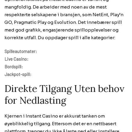
mangfoldig. De arbeider med noen av de mest
respekterte selskapene i bransjen, som NetEnt, Play’n
GO, Pragmatic Play og Evolution. Det innebærer spill
med god grafikk, engasjerende spillopplevelser og
korrekte utfall. Du oppdager spill i alle kategorier:
Spilleautomater:
Live Casino:
Bordspill:
Jackpot-spill:
Direkte Tilgang Uten behov
for Nedlasting
Kjernen i Instant Casino er akkurat tanken om
øyeblikkelig tilgang. Ettersom det er en nettbasert
plattform, trenger du ikke å laste ned eller installere