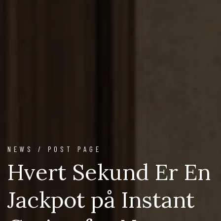
NEWS / POST PAGE
Hvert Sekund Er En
Jackpot på Instant