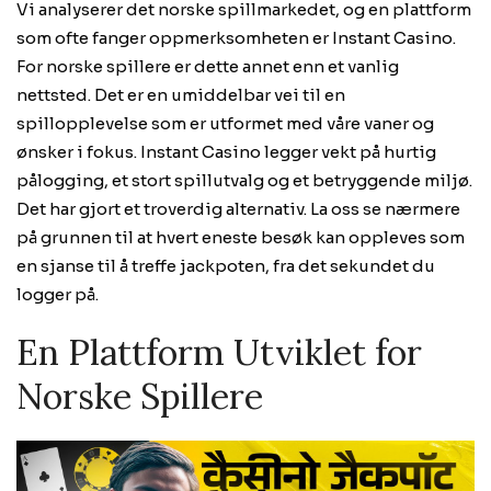
Vi analyserer det norske spillmarkedet, og en plattform
som ofte fanger oppmerksomheten er Instant Casino.
For norske spillere er dette annet enn et vanlig
nettsted. Det er en umiddelbar vei til en
spillopplevelse som er utformet med våre vaner og
ønsker i fokus. Instant Casino legger vekt på hurtig
pålogging, et stort spillutvalg og et betryggende miljø.
Det har gjort et troverdig alternativ. La oss se nærmere
på grunnen til at hvert eneste besøk kan oppleves som
en sjanse til å treffe jackpoten, fra det sekundet du
logger på.
En Plattform Utviklet for
Norske Spillere