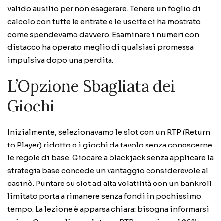
valido ausilio per non esagerare. Tenere un foglio di
calcolo con tutte le entrate e le uscite ci ha mostrato
come spendevamo davvero. Esaminare i numeri con
distacco ha operato meglio di qualsiasi promessa
impulsiva dopo una perdita.
L’Opzione Sbagliata dei
Giochi
Inizialmente, selezionavamo le slot con un RTP (Return
to Player) ridotto o i giochi da tavolo senza conoscerne
le regole di base. Giocare a blackjack senza applicare la
strategia base concede un vantaggio considerevole al
casinò. Puntare su slot ad alta volatilità con un bankroll
limitato porta a rimanere senza fondi in pochissimo
tempo. La lezione è apparsa chiara: bisogna informarsi