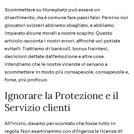
Scommettere su Honeybetz può essere un
divertimento, ma è comune fare passi falsi. Persino noi
giocatori svizzeri abbiamo sbagliato, e abbiamo
imparato alcune morali a nostre scapito. Questo
articolo racconta i nostri errori, affinché voi potiate
evitarli. Trattiamo di bankroll, bonus fraintesi,
decisioni dettate dall’emozione e altre cose.
Intendiamo che le nostre vicende vi servano a
scommettere in modo più consapevole, consapevole e,
forse, più proficuo.
Ignorare la Protezione e il
Servizio clienti
All’inizio, davamo per scontato che fosse tutto in
regola. Non esaminammo con diligenza le licenze di