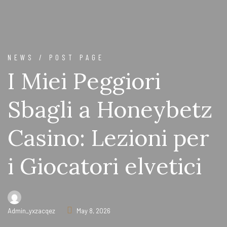
NEWS / POST PAGE
I Miei Peggiori
Sbagli a Honeybetz
Casino: Lezioni per
i Giocatori elvetici
Admin_yxzacqez
May 8, 2026