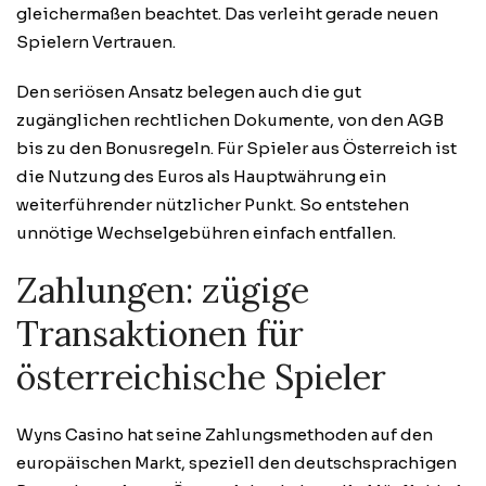
gleichermaßen beachtet. Das verleiht gerade neuen
Spielern Vertrauen.
Den seriösen Ansatz belegen auch die gut
zugänglichen rechtlichen Dokumente, von den AGB
bis zu den Bonusregeln. Für Spieler aus Österreich ist
die Nutzung des Euros als Hauptwährung ein
weiterführender nützlicher Punkt. So entstehen
unnötige Wechselgebühren einfach entfallen.
Zahlungen: zügige
Transaktionen für
österreichische Spieler
Wyns Casino hat seine Zahlungsmethoden auf den
europäischen Markt, speziell den deutschsprachigen