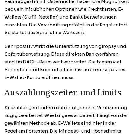
Raum abgestimmt. Österreicher haben die Möglichkeit
bequem mit üblichen Optionen wie Kreditkarten, E-
Wallets (Skrill, Neteller) und Banküberweisungen
einzahlen. Die Verarbeitung erfolgt in der Regel sofort.
So startet das Spiel ohne Wartezeit.
Sehr positiv wirkt die Unterstützung von giropay und
Sofortüberweisung. Diese direkten Bankverfahren
sind im DACH-Raum weit verbreitet. Sie bieten viel
Sicherheit und Komfort, ohne dass man ein separates
E-Wallet-Konto eröffnen muss.
Auszahlungszeiten und Limits
Auszahlungen finden nach erfolgreicher Verifizierung
zügig bearbeitet. Wie lange es andauert, hängt von der
gewählten Methode ab. E-Wallets sind hier in der
Regel am flottesten. Die Mindest- und Höchstlimits