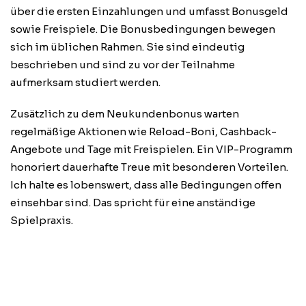
über die ersten Einzahlungen und umfasst Bonusgeld
sowie Freispiele. Die Bonusbedingungen bewegen
sich im üblichen Rahmen. Sie sind eindeutig
beschrieben und sind zu vor der Teilnahme
aufmerksam studiert werden.
Zusätzlich zu dem Neukundenbonus warten
regelmäßige Aktionen wie Reload-Boni, Cashback-
Angebote und Tage mit Freispielen. Ein VIP-Programm
honoriert dauerhafte Treue mit besonderen Vorteilen.
Ich halte es lobenswert, dass alle Bedingungen offen
einsehbar sind. Das spricht für eine anständige
Spielpraxis.
Genauer bedeutet das: Bonusgeld ist in der Regel 35-
mal durchgespielt werden, bevor eine Auszahlung
realisierbar ist. Für Freispiele besteht oft ein kleinerer
Multiplikator. Diese Details sind nicht versteckt ,