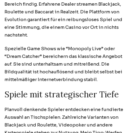
Bereich findig. Erfahrene Dealer streamen Blackjack,
Roulette und Baccarat in Realzeit. Die Plattform von
Evolution garantiert für ein reibungsloses Spiel und
eine Stimmung, die einem Casino vor Ort in nichts
nachsteht.
Spezielle Game Shows wie “Monopoly Live” oder
“Dream Catcher” bereichern das klassische Angebot
auf. Sie sind unterhaltsam und mitreißend. Die
Bildqualität ist hochauflösend und bleibt selbst bei
mittelmäßiger Internetverbindung stabil.
Spiele mit strategischer Tiefe
Planvoll denkende Spieler entdecken eine fundierte
Auswahl an Tischspielen. Zahlreiche Varianten von
Blackjack und Roulette, Videopoker und andere
Kartenspiele stehen zur Nutzung. Mein Tipp: Werfen