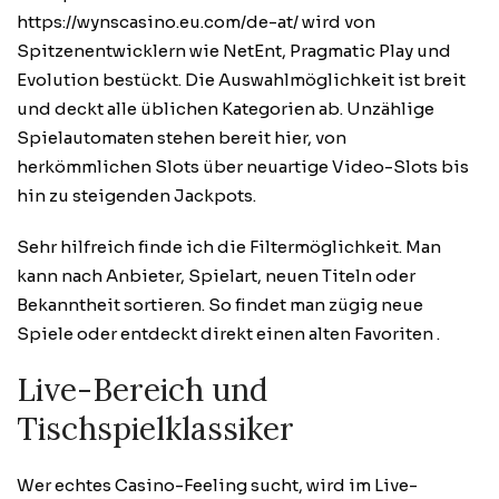
https://wynscasino.eu.com/de-at/
wird von
Spitzenentwicklern wie NetEnt, Pragmatic Play und
Evolution bestückt. Die Auswahlmöglichkeit ist breit
und deckt alle üblichen Kategorien ab. Unzählige
Spielautomaten stehen bereit hier, von
herkömmlichen Slots über neuartige Video-Slots bis
hin zu steigenden Jackpots.
Sehr hilfreich finde ich die Filtermöglichkeit. Man
kann nach Anbieter, Spielart, neuen Titeln oder
Bekanntheit sortieren. So findet man zügig neue
Spiele oder entdeckt direkt einen alten Favoriten .
Live-Bereich und
Tischspielklassiker
Wer echtes Casino-Feeling sucht, wird im Live-